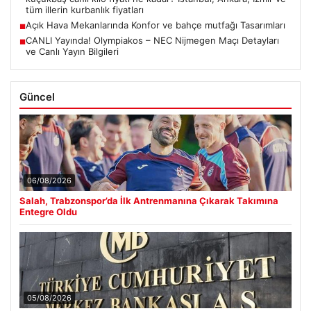
tüm illerin kurbanlık fiyatları
Açık Hava Mekanlarında Konfor ve bahçe mutfağı Tasarımları
■
CANLI Yayında! Olympiakos – NEC Nijmegen Maçı Detayları
■
ve Canlı Yayın Bilgileri
Güncel
06/08/2026
Salah, Trabzonspor’da İlk Antrenmanına Çıkarak Takımına
Entegre Oldu
05/08/2026