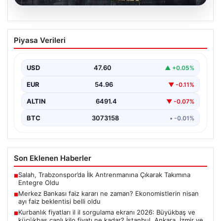
05.08.2026
Merkez Bankası faiz kararı ne zaman?
Piyasa Verileri
Ekonomistlerin nisan ayı faiz beklentisi
belli oldu
USD
47.60
▲ +0.05%
EUR
54.96
▼ -0.11%
ALTIN
6491.4
▼ -0.07%
BTC
3073158
• -0.01%
Son Eklenen Haberler
Salah, Trabzonspor’da İlk Antrenmanına Çıkarak Takımına
■
Entegre Oldu
Merkez Bankası faiz kararı ne zaman? Ekonomistlerin nisan
■
ayı faiz beklentisi belli oldu
Kurbanlık fiyatları il il sorgulama ekranı 2026: Büyükbaş ve
■
küçükbaş canlı kilo fiyatı ne kadar? İstanbul, Ankara, İzmir ve