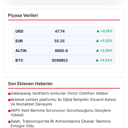
08.08.2026
Kelebek sohbet platformu İle Dijital
Piyasa Verileri
İletişimin Güvenli Adresi Ve Muhabbet
Deneyimi
USD
47.74
▲ +0.18%
Sanal çağında insanların kaliteli bir biçimde iletişim
oluşturması büyük bir hassasiyet barındırmaktadır.
EUR
55.25
▲ +0.32%
Halen pek…
ALTIN
6660.6
▲ +2.59%
BTC
3099853
▲ +0.54%
Son Eklenen Haberler
Galatasaray taraftarını korkutan Victor Osimhen iddiası!
■
Kelebek sohbet platformu İle Dijital İletişimin Güvenli Adresi
■
Ve Muhabbet Deneyimi
AKP’li Vekil Barınma Sorununun Sorumluluğunu Gençlere
■
Yükledi
Salah, Trabzonspor’da İlk Antrenmanına Çıkarak Takımına
■
Entegre Oldu