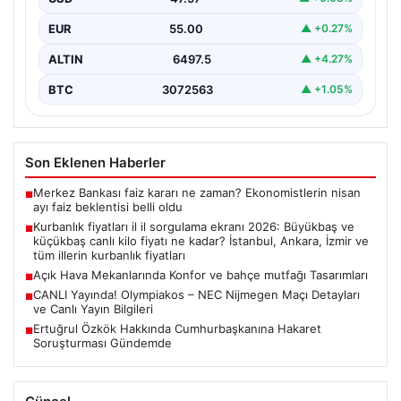
EUR
55.00
▲ +0.27%
ALTIN
6497.5
▲ +4.27%
BTC
3072563
▲ +1.05%
Son Eklenen Haberler
Merkez Bankası faiz kararı ne zaman? Ekonomistlerin nisan
■
ayı faiz beklentisi belli oldu
Kurbanlık fiyatları il il sorgulama ekranı 2026: Büyükbaş ve
■
küçükbaş canlı kilo fiyatı ne kadar? İstanbul, Ankara, İzmir ve
tüm illerin kurbanlık fiyatları
Açık Hava Mekanlarında Konfor ve bahçe mutfağı Tasarımları
■
CANLI Yayında! Olympiakos – NEC Nijmegen Maçı Detayları
■
ve Canlı Yayın Bilgileri
Ertuğrul Özkök Hakkında Cumhurbaşkanına Hakaret
■
Soruşturması Gündemde