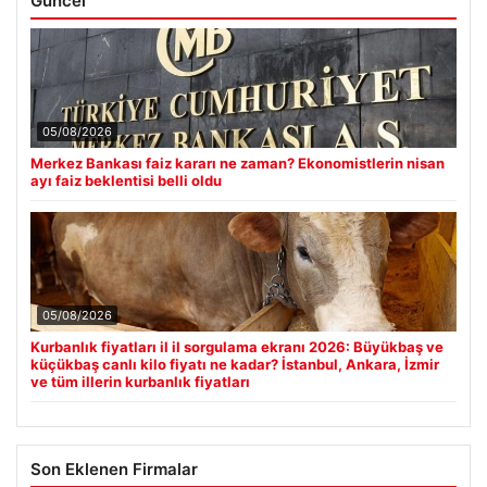
Güncel
05/08/2026
Merkez Bankası faiz kararı ne zaman? Ekonomistlerin nisan
ayı faiz beklentisi belli oldu
05/08/2026
Kurbanlık fiyatları il il sorgulama ekranı 2026: Büyükbaş ve
küçükbaş canlı kilo fiyatı ne kadar? İstanbul, Ankara, İzmir
ve tüm illerin kurbanlık fiyatları
Son Eklenen Firmalar