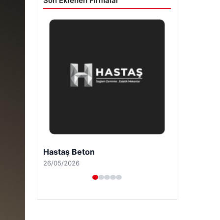
Son Eklenen Firmalar
Enes Kaplan Avukatlık Bürosu
28/04/2026