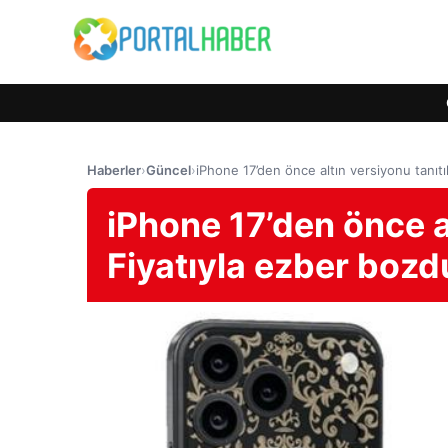
Haberler
›
Güncel
›
iPhone 17’den önce altın versiyonu tanıtı
iPhone 17’den önce al
Fiyatıyla ezber bozd