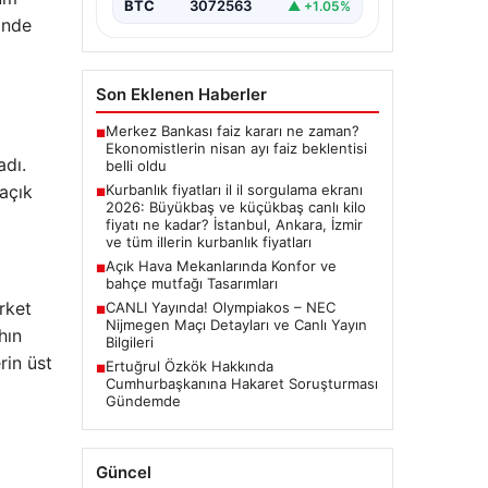
BTC
3072563
▲ +1.05%
inde
Son Eklenen Haberler
Merkez Bankası faiz kararı ne zaman?
■
Ekonomistlerin nisan ayı faiz beklentisi
adı.
belli oldu
 açık
Kurbanlık fiyatları il il sorgulama ekranı
■
2026: Büyükbaş ve küçükbaş canlı kilo
fiyatı ne kadar? İstanbul, Ankara, İzmir
ve tüm illerin kurbanlık fiyatları
Açık Hava Mekanlarında Konfor ve
■
bahçe mutfağı Tasarımları
rket
CANLI Yayında! Olympiakos – NEC
■
Nijmegen Maçı Detayları ve Canlı Yayın
hın
Bilgileri
rin üst
Ertuğrul Özkök Hakkında
■
Cumhurbaşkanına Hakaret Soruşturması
Gündemde
Güncel