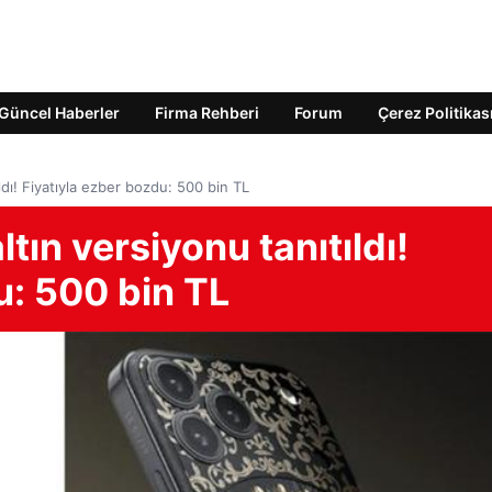
Güncel Haberler
Firma Rehberi
Forum
Çerez Politikas
ldı! Fiyatıyla ezber bozdu: 500 bin TL
tın versiyonu tanıtıldı!
u: 500 bin TL