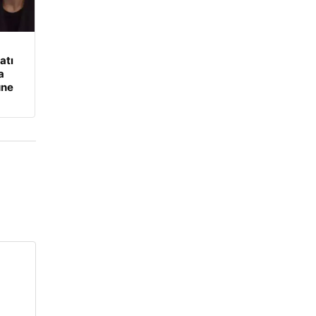
atı
a
üne