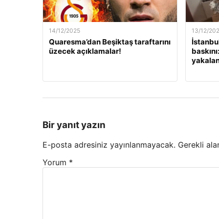
14/12/2025
13/12/20
Quaresma’dan Beşiktaş taraftarını
İstanbu
üzecek açıklamalar!
baskını
yakalan
Bir yanıt yazın
E-posta adresiniz yayınlanmayacak.
Gerekli ala
Yorum
*