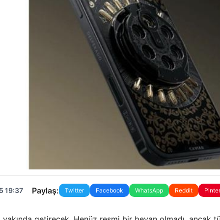
Paylaş:
5 19:37
Twitter
Facebook
WhatsApp
Reddit
Pinte
ok yakında getirecek. Henüz resmi bir beyan olmadı, ancak 