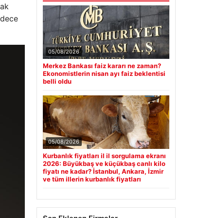
rak
sadece
05/08/2026
Merkez Bankası faiz kararı ne zaman?
Ekonomistlerin nisan ayı faiz beklentisi
belli oldu
05/08/2026
Kurbanlık fiyatları il il sorgulama ekranı
2026: Büyükbaş ve küçükbaş canlı kilo
fiyatı ne kadar? İstanbul, Ankara, İzmir
ve tüm illerin kurbanlık fiyatları