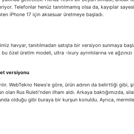
eriyor. Telefonlar henüz tanıtılmamış olsa da, kayıplar sayes
zaten iPhone 17 için aksesuar üretmeye başladı.
diğimiz havyar, tanıtılmadan satışta bir versiyon sunmaya başl
u özel üretim modeli, ultra -lxury ayrıntılarına ve ağzınızı
let versiyonu
lır. WebTekno News'e göre, ürün adının da belirttiği gibi, şi
 olan Rus Ruleti'nden ilham aldı. Arkaya baktığımızda, sila
Oyunda olduğu gibi buraya bir kurşun konuldu. Ayrıca, mermile