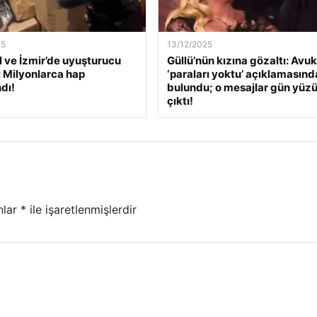
25
13/12/2025
l ve İzmir’de uyuşturucu
Güllü’nün kızına gözaltı: Avuk
: Milyonlarca hap
‘paraları yoktu’ açıklamasınd
dı!
bulundu; o mesajlar gün yüz
çıktı!
nlar
*
ile işaretlenmişlerdir