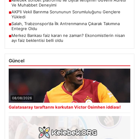
■
Ve Muhabbet Deneyimi
AKP’li Vekil Barınma Sorununun Sorumluluğunu Gençlere
■
Yükledi
Salah, Trabzonspor’da İlk Antrenmanına Çıkarak Takımına
■
Entegre Oldu
Merkez Bankası faiz kararı ne zaman? Ekonomistlerin nisan
■
ayı faiz beklentisi belli oldu
Güncel
08/08/2026
Galatasaray taraftarını korkutan Victor Osimhen iddiası!