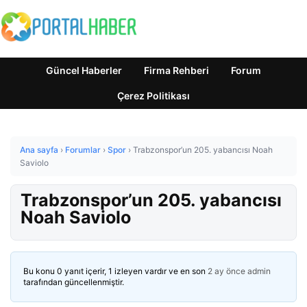
Güncel Haberler
Firma Rehberi
Forum
Çerez Politikası
Ana sayfa
›
Forumlar
›
Spor
›
Trabzonspor’un 205. yabancısı Noah
Saviolo
Trabzonspor’un 205. yabancısı
Noah Saviolo
Bu konu 0 yanıt içerir, 1 izleyen vardır ve en son
2 ay önce
admin
tarafından güncellenmiştir.