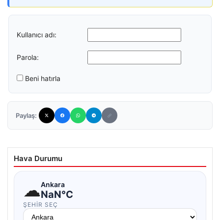
Kullanıcı adı:
Parola:
Beni hatırla
Paylaş:
Hava Durumu
☁
Ankara
NaN°C
ŞEHIR SEÇ