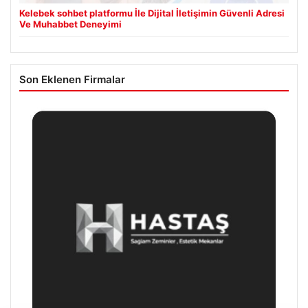
Kelebek sohbet platformu İle Dijital İletişimin Güvenli Adresi
Ve Muhabbet Deneyimi
Son Eklenen Firmalar