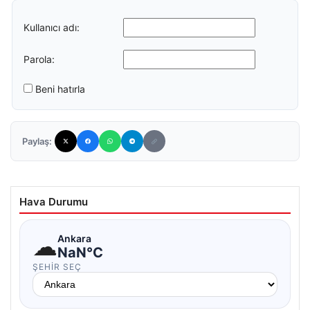
Kullanıcı adı:
Parola:
Beni hatırla
Paylaş:
Hava Durumu
☁
Ankara
NaN°C
ŞEHIR SEÇ