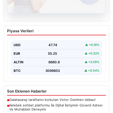
08.08.2026
Kelebek sohbet platformu İle Dijital
Piyasa Verileri
İletişimin Güvenli Adresi Ve Muhabbet
Deneyimi
USD
47.74
▲ +0.18%
Sanal çağında insanların kaliteli bir biçimde iletişim
oluşturması büyük bir hassasiyet barındırmaktadır.
EUR
55.25
▲ +0.32%
Halen pek…
ALTIN
6660.6
▲ +2.59%
BTC
3099853
▲ +0.54%
Son Eklenen Haberler
Galatasaray taraftarını korkutan Victor Osimhen iddiası!
■
Kelebek sohbet platformu İle Dijital İletişimin Güvenli Adresi
■
Ve Muhabbet Deneyimi