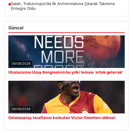
Salah, Trabzonspor’da İlk Antrenmanına Çıkarak Takımına
■
Entegre Oldu
Güncel
09/08/2026
Uluslararası Uzay Kongresinin bu yılki teması ‘ortak gelecek’
08/08/2026
Galatasaray taraftarını korkutan Victor Osimhen iddiası!