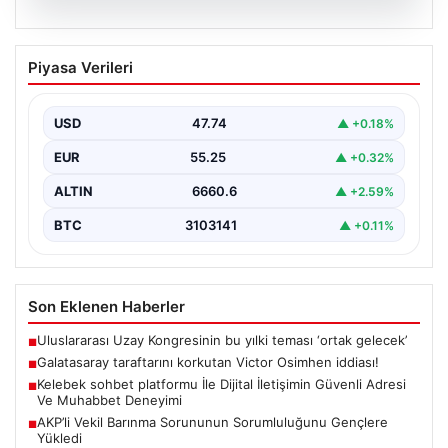
08.08.2026
Galatasaray taraftarını korkutan Victor
Piyasa Verileri
Osimhen iddiası!
USD
47.74
▲ +0.18%
EUR
55.25
▲ +0.32%
ALTIN
6660.6
▲ +2.59%
BTC
3103141
▲ +0.11%
Son Eklenen Haberler
Uluslararası Uzay Kongresinin bu yılki teması ‘ortak gelecek’
■
Galatasaray taraftarını korkutan Victor Osimhen iddiası!
■
Kelebek sohbet platformu İle Dijital İletişimin Güvenli Adresi
■
Ve Muhabbet Deneyimi
AKP’li Vekil Barınma Sorununun Sorumluluğunu Gençlere
■
Yükledi