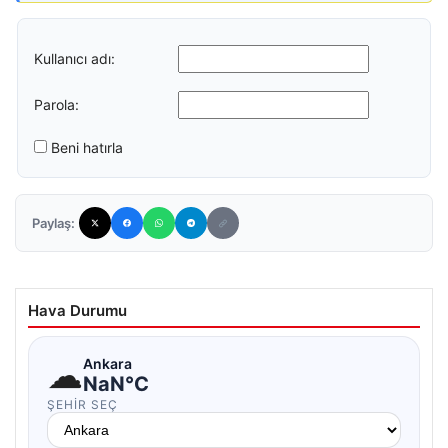
Kullanıcı adı:
Parola:
Beni hatırla
Paylaş:
Hava Durumu
☁
Ankara
NaN°C
ŞEHIR SEÇ