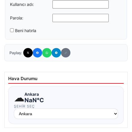
Kullanıcı adı:
Parola:
Beni hatırla
Paylaş:
Hava Durumu
☁
Ankara
NaN°C
ŞEHIR SEÇ