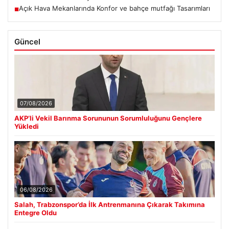
Açık Hava Mekanlarında Konfor ve bahçe mutfağı Tasarımları
■
Güncel
07/08/2026
AKP’li Vekil Barınma Sorununun Sorumluluğunu Gençlere
Yükledi
06/08/2026
Salah, Trabzonspor’da İlk Antrenmanına Çıkarak Takımına
Entegre Oldu