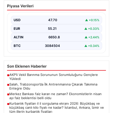
Salah, Trabzonspor’da İlk Antrenmanına
Piyasa Verileri
Çıkarak Takımına Entegre Oldu
Trabzonspor’un yeni forvet transferi Mohamed Salah,
bordo-mavili forma ile ilk resmi antrenmanına katılarak
USD
47.70
▲ +0.15%
taraftarların…
EUR
55.21
▲ +0.33%
ALTIN
6650.8
▲ +2.44%
BTC
3084504
▲ +0.34%
Son Eklenen Haberler
AKP’li Vekil Barınma Sorununun Sorumluluğunu Gençlere
■
Yükledi
Salah, Trabzonspor’da İlk Antrenmanına Çıkarak Takımına
■
Entegre Oldu
Merkez Bankası faiz kararı ne zaman? Ekonomistlerin nisan
■
ayı faiz beklentisi belli oldu
Kurbanlık fiyatları il il sorgulama ekranı 2026: Büyükbaş ve
■
küçükbaş canlı kilo fiyatı ne kadar? İstanbul, Ankara, İzmir ve
tüm illerin kurbanlık fiyatları