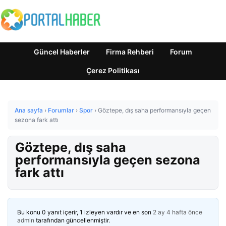
Güncel Haberler
Firma Rehberi
Forum
Çerez Politikası
Ana sayfa
›
Forumlar
›
Spor
›
Göztepe, dış saha performansıyla geçen
sezona fark attı
Göztepe, dış saha
performansıyla geçen sezona
fark attı
Bu konu 0 yanıt içerir, 1 izleyen vardır ve en son
2 ay 4 hafta önce
admin
tarafından güncellenmiştir.