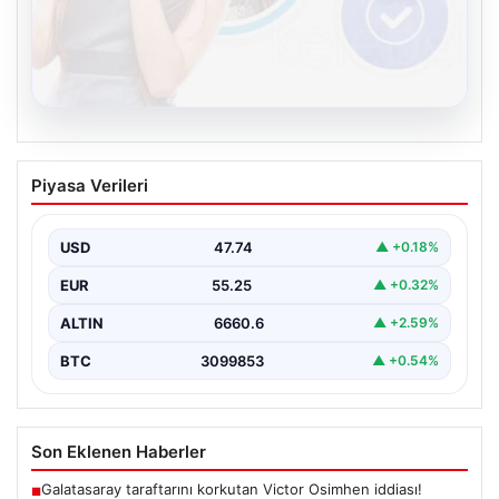
08.08.2026
Kelebek sohbet platformu İle Dijital
Piyasa Verileri
İletişimin Güvenli Adresi Ve Muhabbet
Deneyimi
USD
47.74
▲ +0.18%
Sanal çağında insanların kaliteli bir biçimde iletişim
oluşturması büyük bir hassasiyet barındırmaktadır.
EUR
55.25
▲ +0.32%
Halen pek…
ALTIN
6660.6
▲ +2.59%
BTC
3099853
▲ +0.54%
Son Eklenen Haberler
Galatasaray taraftarını korkutan Victor Osimhen iddiası!
■