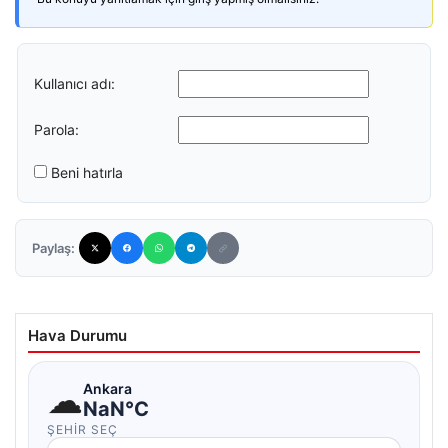
Kullanıcı adı:
Parola:
Beni hatırla
Paylaş:
Hava Durumu
☁
Ankara
NaN°C
ŞEHIR SEÇ