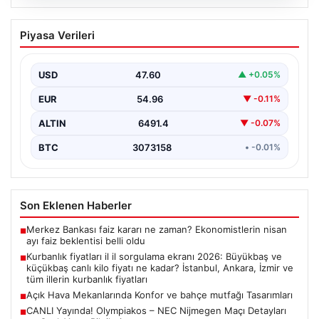
04.08.2026
Açık Hava Mekanlarında Konfor ve
Piyasa Verileri
bahçe mutfağı Tasarımları
Günümüz dünyasında bahçe yaşam alanları, konutların
en önemli alanlarından bir tanesi haline gelmiştir.
USD
47.60
▲ +0.05%
Doğayla…
EUR
54.96
▼ -0.11%
ALTIN
6491.4
▼ -0.07%
BTC
3073158
• -0.01%
Son Eklenen Haberler
Merkez Bankası faiz kararı ne zaman? Ekonomistlerin nisan
■
ayı faiz beklentisi belli oldu
Kurbanlık fiyatları il il sorgulama ekranı 2026: Büyükbaş ve
■
küçükbaş canlı kilo fiyatı ne kadar? İstanbul, Ankara, İzmir ve
tüm illerin kurbanlık fiyatları
Açık Hava Mekanlarında Konfor ve bahçe mutfağı Tasarımları
■
CANLI Yayında! Olympiakos – NEC Nijmegen Maçı Detayları
■