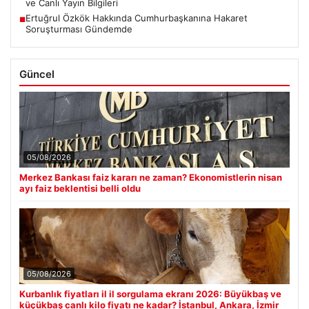
ve Canlı Yayın Bilgileri
Ertuğrul Özkök Hakkında Cumhurbaşkanına Hakaret
■
Soruşturması Gündemde
Güncel
05/08/2026
Merkez Bankası faiz kararı ne zaman? Ekonomistlerin nisan
ayı faiz beklentisi belli oldu
05/08/2026
Kurbanlık fiyatları il il sorgulama ekranı 2026: Büyükbaş ve
küçükbaş canlı kilo fiyatı ne kadar? İstanbul, Ankara, İzmir