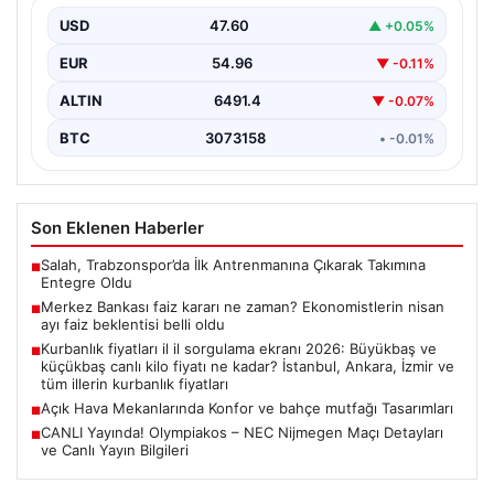
USD
47.60
▲ +0.05%
EUR
54.96
▼ -0.11%
ALTIN
6491.4
▼ -0.07%
BTC
3073158
• -0.01%
Son Eklenen Haberler
Salah, Trabzonspor’da İlk Antrenmanına Çıkarak Takımına
■
Entegre Oldu
Merkez Bankası faiz kararı ne zaman? Ekonomistlerin nisan
■
ayı faiz beklentisi belli oldu
Kurbanlık fiyatları il il sorgulama ekranı 2026: Büyükbaş ve
■
küçükbaş canlı kilo fiyatı ne kadar? İstanbul, Ankara, İzmir ve
tüm illerin kurbanlık fiyatları
Açık Hava Mekanlarında Konfor ve bahçe mutfağı Tasarımları
■
CANLI Yayında! Olympiakos – NEC Nijmegen Maçı Detayları
■
ve Canlı Yayın Bilgileri