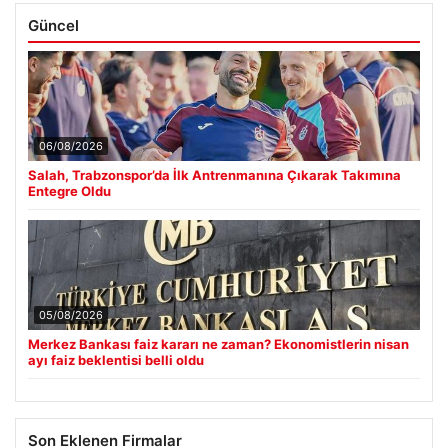
Güncel
06/08/2026
Salah, Trabzonspor’da İlk Antrenmanına Çıkarak Takımına
Entegre Oldu
05/08/2026
Merkez Bankası faiz kararı ne zaman? Ekonomistlerin nisan
ayı faiz beklentisi belli oldu
Son Eklenen Firmalar