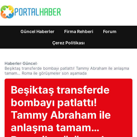
Güncel Haberler
Firma Rehberi
Forum
Çerez Politikası
Haberler
›
Güncel
›
Beşiktaş transferde bombayı patlattı! Tammy Abraham ile anlaşma
tamam… Roma ile görüşmeler son aşamada
Beşiktaş transferde
bombayı patlattı!
Tammy Abraham ile
anlaşma tamam…