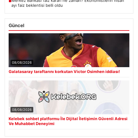
Merkez Bankası faiz kararı ne zaman? Ekonomistlerin nisan
■
ayı faiz beklentisi belli oldu
Güncel
08/08/2026
Galatasaray taraftarını korkutan Victor Osimhen iddiası!
08/08/2026
Kelebek sohbet platformu İle Dijital İletişimin Güvenli Adresi
Ve Muhabbet Deneyimi