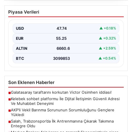
Kelebek sohbet platformu İle Dijital
Piyasa Verileri
İletişimin Güvenli Adresi Ve Muhabbet
Deneyimi
USD
47.74
▲ +0.18%
Sanal çağında insanların kaliteli bir biçimde iletişim
oluşturması büyük bir hassasiyet barındırmaktadır.
EUR
55.25
▲ +0.32%
Halen pek…
ALTIN
6660.6
▲ +2.59%
BTC
3099853
▲ +0.54%
Son Eklenen Haberler
Galatasaray taraftarını korkutan Victor Osimhen iddiası!
■
Kelebek sohbet platformu İle Dijital İletişimin Güvenli Adresi
■
Ve Muhabbet Deneyimi
AKP’li Vekil Barınma Sorununun Sorumluluğunu Gençlere
■
Yükledi
Salah, Trabzonspor’da İlk Antrenmanına Çıkarak Takımına
■
Entegre Oldu