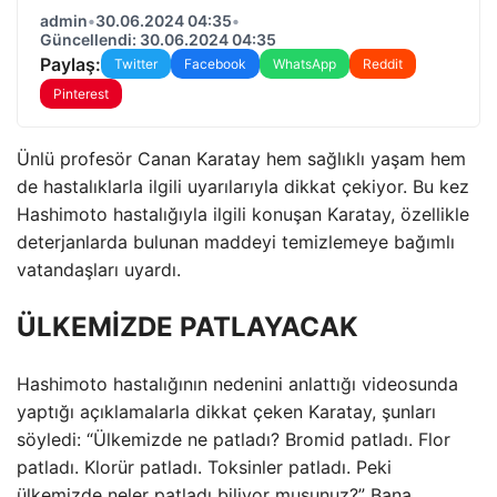
admin
•
30.06.2024 04:35
•
Güncellendi: 30.06.2024 04:35
Paylaş:
Twitter
Facebook
WhatsApp
Reddit
Pinterest
Ünlü profesör Canan Karatay hem sağlıklı yaşam hem
de hastalıklarla ilgili uyarılarıyla dikkat çekiyor. Bu kez
Hashimoto hastalığıyla ilgili konuşan Karatay, özellikle
deterjanlarda bulunan maddeyi temizlemeye bağımlı
vatandaşları uyardı.
ÜLKEMİZDE PATLAYACAK
Hashimoto hastalığının nedenini anlattığı videosunda
yaptığı açıklamalarla dikkat çeken Karatay, şunları
söyledi: “Ülkemizde ne patladı? Bromid patladı. Flor
patladı. Klorür patladı. Toksinler patladı. Peki
ülkemizde neler patladı biliyor musunuz?” Bana