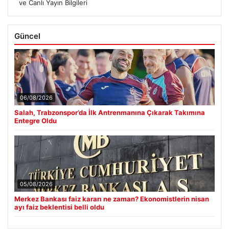
ve Canlı Yayın Bilgileri
Güncel
06/08/2026
Salah, Trabzonspor’da İlk Antrenmanına Çıkarak Takımına
Entegre Oldu
05/08/2026
Merkez Bankası faiz kararı ne zaman? Ekonomistlerin nisan
ayı faiz beklentisi belli oldu