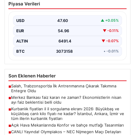
Piyasa Verileri
Ekonomistlerin nisan ayı faiz beklentisi
belli oldu
USD
47.60
▲ +0.05%
EUR
54.96
▼ -0.11%
ALTIN
6491.4
▼ -0.07%
BTC
3073158
• -0.01%
Son Eklenen Haberler
Salah, Trabzonspor’da İlk Antrenmanına Çıkarak Takımına
■
Entegre Oldu
Merkez Bankası faiz kararı ne zaman? Ekonomistlerin nisan
■
ayı faiz beklentisi belli oldu
Kurbanlık fiyatları il il sorgulama ekranı 2026: Büyükbaş ve
■
küçükbaş canlı kilo fiyatı ne kadar? İstanbul, Ankara, İzmir ve
tüm illerin kurbanlık fiyatları
Açık Hava Mekanlarında Konfor ve bahçe mutfağı Tasarımları
■
CANLI Yayında! Olympiakos – NEC Nijmegen Maçı Detayları
■