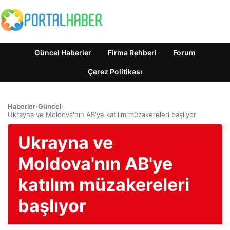
Güncel Haberler
Firma Rehberi
Forum
Çerez Politikası
Haberler
›
Güncel
›
Ukrayna ve Moldova'nın AB'ye katılım müzakereleri başlıyor
Ukrayna ve
Moldova'nın AB'ye
katılım müzakereleri
başlıyor