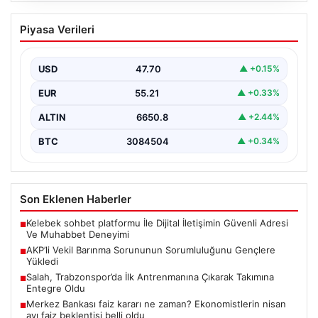
AKP’li Vekil Barınma Sorununun
Piyasa Verileri
Sorumluluğunu Gençlere Yükledi
Türkiye’de hızla büyüyen barınma krizi, TBMM Genel
Kurulu’nda yapılan tartışmalarla bir kez daha gündeme…
USD
47.70
▲ +0.15%
EUR
55.21
▲ +0.33%
ALTIN
6650.8
▲ +2.44%
BTC
3084504
▲ +0.34%
Son Eklenen Haberler
Kelebek sohbet platformu İle Dijital İletişimin Güvenli Adresi
■
Ve Muhabbet Deneyimi
AKP’li Vekil Barınma Sorununun Sorumluluğunu Gençlere
■
Yükledi
Salah, Trabzonspor’da İlk Antrenmanına Çıkarak Takımına
■
Entegre Oldu
Merkez Bankası faiz kararı ne zaman? Ekonomistlerin nisan
■
ayı faiz beklentisi belli oldu