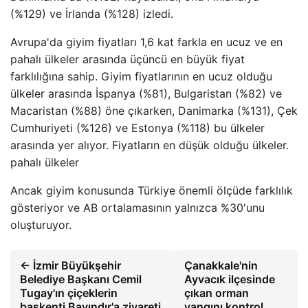
(%129) ve İrlanda (%128) izledi.
Avrupa'da giyim fiyatları 1,6 kat farkla en ucuz ve en
pahalı ülkeler arasında üçüncü en büyük fiyat
farklılığına sahip. Giyim fiyatlarının en ucuz olduğu
ülkeler arasında İspanya (%81), Bulgaristan (%82) ve
Macaristan (%88) öne çıkarken, Danimarka (%131), Çek
Cumhuriyeti (%126) ve Estonya (%118) bu ülkeler
arasında yer alıyor. Fiyatların en düşük olduğu ülkeler.
pahalı ülkeler
Ancak giyim konusunda Türkiye önemli ölçüde farklılık
gösteriyor ve AB ortalamasının yalnızca %30'unu
oluşturuyor.
← İzmir Büyükşehir
Çanakkale'nin
Belediye Başkanı Cemil
Ayvacık ilçesinde
Tugay'ın çiçeklerin
çıkan orman
başkenti Bayındır'a ziyareti
yangını kontrol