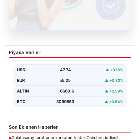
08.08.2026
Kelebek sohbet platformu İle Dijital
Piyasa Verileri
İletişimin Güvenli Adresi Ve Muhabbet
Deneyimi
USD
47.74
▲ +0.18%
Sanal çağında insanların kaliteli bir biçimde iletişim
oluşturması büyük bir hassasiyet barındırmaktadır.
EUR
55.25
▲ +0.32%
Halen pek…
ALTIN
6660.6
▲ +2.59%
BTC
3099853
▲ +0.54%
Son Eklenen Haberler
Galatasaray taraftarını korkutan Victor Osimhen iddiası!
■