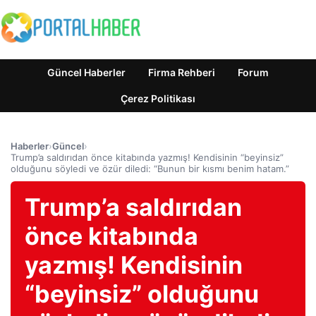
Güncel Haberler
Firma Rehberi
Forum
Çerez Politikası
Haberler
›
Güncel
›
Trump’a saldırıdan önce kitabında yazmış! Kendisinin “beyinsiz”
olduğunu söyledi ve özür diledi: “Bunun bir kısmı benim hatam.”
Trump’a saldırıdan
önce kitabında
yazmış! Kendisinin
“beyinsiz” olduğunu