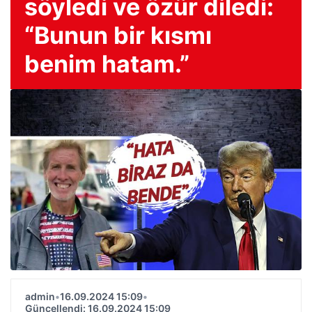
söyledi ve özür diledi:
“Bunun bir kısmı
benim hatam.”
admin
•
16.09.2024 15:09
•
Güncellendi: 16.09.2024 15:09