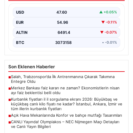
belli oldu
USD
47.60
▲ +0.05%
EUR
54.96
▼ -0.11%
ALTIN
6491.4
▼ -0.07%
BTC
3073158
• -0.01%
Son Eklenen Haberler
Salah, Trabzonspor’da İlk Antrenmanına Çıkarak Takımına
■
Entegre Oldu
Merkez Bankası faiz kararı ne zaman? Ekonomistlerin nisan
■
ayı faiz beklentisi belli oldu
Kurbanlık fiyatları il il sorgulama ekranı 2026: Büyükbaş ve
■
küçükbaş canlı kilo fiyatı ne kadar? İstanbul, Ankara, İzmir ve
tüm illerin kurbanlık fiyatları
Açık Hava Mekanlarında Konfor ve bahçe mutfağı Tasarımları
■
CANLI Yayında! Olympiakos – NEC Nijmegen Maçı Detayları
■
ve Canlı Yayın Bilgileri