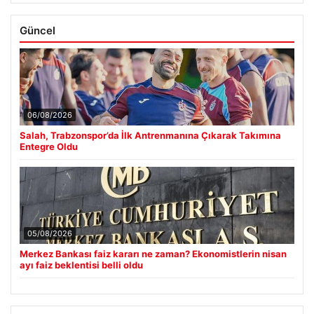
Güncel
06/08/2026
Salah, Trabzonspor’da İlk Antrenmanına Çıkarak Takımına
Entegre Oldu
05/08/2026
Merkez Bankası faiz kararı ne zaman? Ekonomistlerin nisan
ayı faiz beklentisi belli oldu