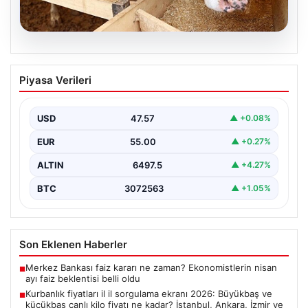
05.08.2026
Kurbanlık fiyatları il il sorgulama ekranı
Piyasa Verileri
2026: Büyükbaş ve küçükbaş canlı kilo
fiyatı ne kadar? İstanbul, Ankara, İzmir
ve tüm illerin kurbanlık fiyatları
USD
47.57
▲ +0.08%
EUR
55.00
▲ +0.27%
ALTIN
6497.5
▲ +4.27%
BTC
3072563
▲ +1.05%
Son Eklenen Haberler
Merkez Bankası faiz kararı ne zaman? Ekonomistlerin nisan
■
ayı faiz beklentisi belli oldu
Kurbanlık fiyatları il il sorgulama ekranı 2026: Büyükbaş ve
■
küçükbaş canlı kilo fiyatı ne kadar? İstanbul, Ankara, İzmir ve