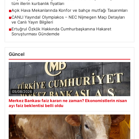
tüm illerin kurbanlık fiyatları
Açık Hava Mekanlarında Konfor ve bahçe mutfağı Tasarımları
■
CANLI Yayında! Olympiakos – NEC Nijmegen Maçı Detayları
■
ve Canlı Yayın Bilgileri
Ertuğrul Özkök Hakkında Cumhurbaşkanına Hakaret
■
Soruşturması Gündemde
Güncel
05/08/2026
Merkez Bankası faiz kararı ne zaman? Ekonomistlerin nisan
ayı faiz beklentisi belli oldu