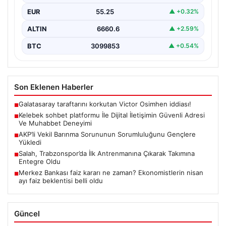
oluşturması büyük bir hassasiyet barındırmaktadır.
EUR
55.25
▲ +0.32%
Halen pek…
ALTIN
6660.6
▲ +2.59%
BTC
3099853
▲ +0.54%
Son Eklenen Haberler
Galatasaray taraftarını korkutan Victor Osimhen iddiası!
■
Kelebek sohbet platformu İle Dijital İletişimin Güvenli Adresi
■
Ve Muhabbet Deneyimi
AKP’li Vekil Barınma Sorununun Sorumluluğunu Gençlere
■
Yükledi
Salah, Trabzonspor’da İlk Antrenmanına Çıkarak Takımına
■
Entegre Oldu
Merkez Bankası faiz kararı ne zaman? Ekonomistlerin nisan
■
ayı faiz beklentisi belli oldu
Güncel