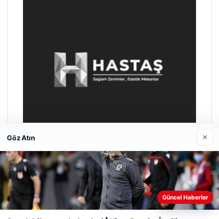
×
Göz Atın
Enes Kaplan Avukatlık Bürosu
28/04/2026
Güncel Haberler
Web sitemizi nasıl kullandığınızı daha iyi anlayabilmek,
deneyiminizi kişiselleştirmek ve geliştirmek amacıyla çerezler