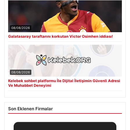
08/08/2026
Galatasaray taraftarını korkutan Victor Osimhen iddiası!
08/08/2026
Kelebek sohbet platformu İle Dijital İletişimin Güvenli Adresi
Ve Muhabbet Deneyimi
Son Eklenen Firmalar