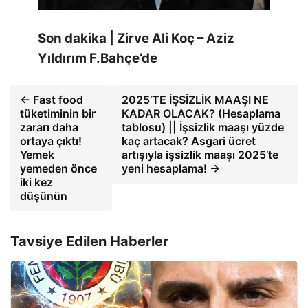
Son dakika | Zirve Ali Koç – Aziz
Yıldırım F.Bahçe’de
← Fast food
2025’TE İŞSİZLİK MAAŞI NE
tüketiminin bir
KADAR OLACAK? (Hesaplama
zararı daha
tablosu) || İşsizlik maaşı yüzde
ortaya çıktı!
kaç artacak? Asgari ücret
Yemek
artışıyla işsizlik maaşı 2025’te
yemeden önce
yeni hesaplama! →
iki kez
düşünün
Tavsiye Edilen Haberler