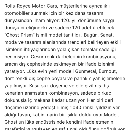
Rolls-Royce Motor Cars, müşterilerine ayrıcalıklı
otomobiller sunmak için bir kez daha tasarım
dünyasından ilham alıyor: 120. yıl dönümüne saygı
duruşu niteliğindeki ve sadece 120 adet üretilecek
“Ghost Prism” isimli model tanıtıldı . Bugün. Sanat,
moda ve tasarım alanlarında trendleri belirleyen etkili
isimlerin ihtiyaçlarından yola çıkan temalar sadeliği
benimsiyor. Cesur renk darbelerinin kombinasyonu,
aracın dış cephesinde eskimeyen bir ifade izlenimi
yaratıyor. Lüks evin yeni modeli Gunmetal, Burnout,
dört renkli dış cephe boyası ve parlak siyah işlemelerle
yapılmıştır. Kusursuz döşeme ve elle çizilmiş dış
kenarları anımsatan kombinasyon, sadece birkaç
dokunuşla iç mekana kadar uzanıyor. Her biri deri
döşeme üzerine yerleştirilmiş 1.040 renkli yıldızın yer
aldığı tavan, kabini narin bir ışıkla dolduruyor.Model,
Ghost'un lüks endüstrisinde kendini ifade etmenin
zarafetini vurgulayan en saf tuval olduğunu doğruluyor.