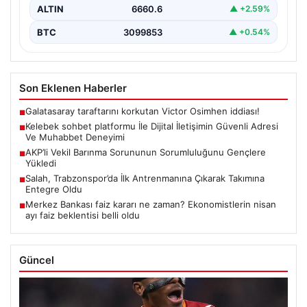
ALTIN
6660.6
▲ +2.59%
BTC
3099853
▲ +0.54%
Son Eklenen Haberler
Galatasaray taraftarını korkutan Victor Osimhen iddiası!
■
Kelebek sohbet platformu İle Dijital İletişimin Güvenli Adresi
■
Ve Muhabbet Deneyimi
AKP’li Vekil Barınma Sorununun Sorumluluğunu Gençlere
■
Yükledi
Salah, Trabzonspor’da İlk Antrenmanına Çıkarak Takımına
■
Entegre Oldu
Merkez Bankası faiz kararı ne zaman? Ekonomistlerin nisan
■
ayı faiz beklentisi belli oldu
Güncel