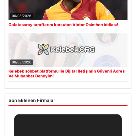
08/08/2026
Galatasaray taraftarını korkutan Victor Osimhen iddiası!
08/08/2026
Kelebek sohbet platformu İle Dijital İletişimin Güvenli Adresi
Ve Muhabbet Deneyimi
Son Eklenen Firmalar