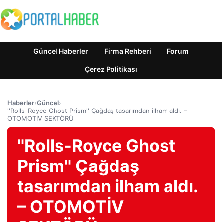
Güncel Haberler
Firma Rehberi
Forum
Çerez Politikası
Haberler
›
Güncel
›
''Rolls-Royce Ghost Prism'' Çağdaş tasarımdan ilham aldı. –
OTOMOTİV SEKTÖRÜ
''Rolls-Royce Ghost
Prism'' Çağdaş
tasarımdan ilham aldı.
– OTOMOTİV