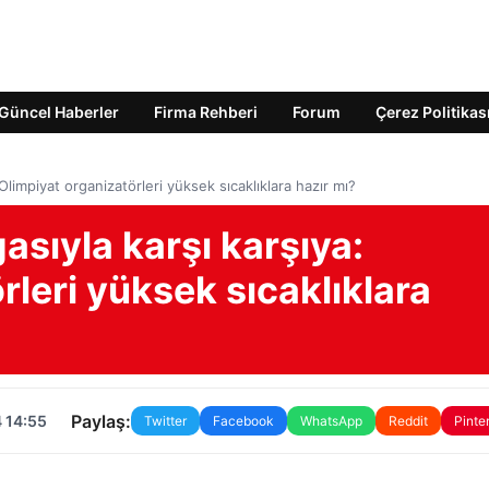
Güncel Haberler
Firma Rehberi
Forum
Çerez Politikas
 Olimpiyat organizatörleri yüksek sıcaklıklara hazır mı?
asıyla karşı karşıya:
rleri yüksek sıcaklıklara
Paylaş:
 14:55
Twitter
Facebook
WhatsApp
Reddit
Pinte