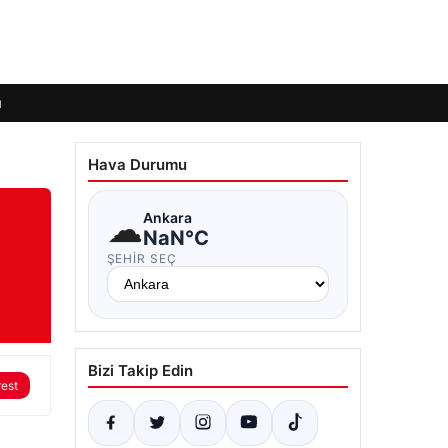
ı
Hava Durumu
☁
Ankara
NaN°C
ŞEHIR SEÇ
Bizi Takip Edin
rest