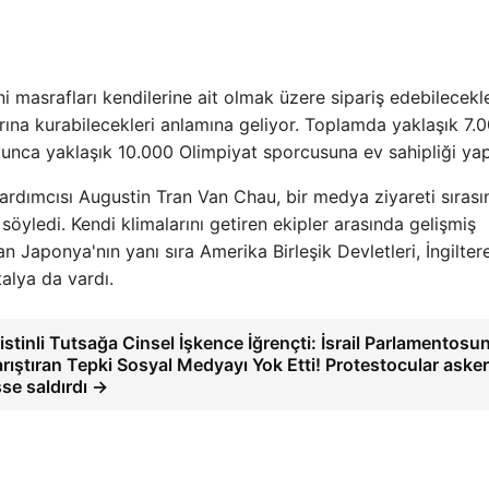
ini masrafları kendilerine ait olmak üzere sipariş edebilecekl
rına kurabilecekleri anlamına geliyor. Toplamda yaklaşık 7.
unca yaklaşık 10.000 Olimpiyat sporcusuna ev sahipliği ya
rdımcısı Augustin Tran Van Chau, bir medya ziyareti sırası
 söyledi. Kendi klimalarını getiren ekipler arasında gelişmiş
 Japonya'nın yanı sıra Amerika Birleşik Devletleri, İngiltere
alya da vardı.
listinli Tutsağa Cinsel İşkence İğrençti: İsrail Parlamentosu
rıştıran Tepki Sosyal Medyayı Yok Etti! Protestocular asker
se saldırdı →