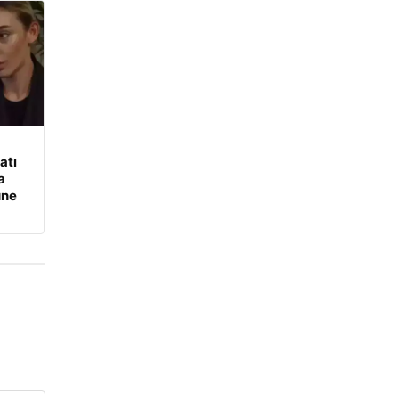
atı
a
üne