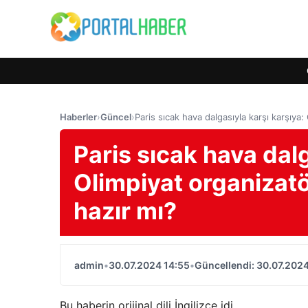
Haberler
›
Güncel
›
Paris sıcak hava dalgasıyla karşı karşıya:
Paris sıcak hava dalg
Olimpiyat organizatö
hazır mı?
admin
•
30.07.2024 14:55
•
Güncellendi: 30.07.2024
Bu haberin orijinal dili İngilizce idi.