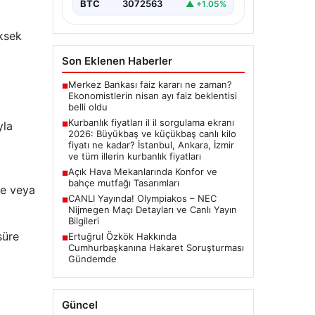
BTC
3072563
▲ +1.05%
üksek
Son Eklenen Haberler
Merkez Bankası faiz kararı ne zaman?
■
Ekonomistlerin nisan ayı faiz beklentisi
belli oldu
Kurbanlık fiyatları il il sorgulama ekranı
yla
■
2026: Büyükbaş ve küçükbaş canlı kilo
fiyatı ne kadar? İstanbul, Ankara, İzmir
ve tüm illerin kurbanlık fiyatları
Açık Hava Mekanlarında Konfor ve
■
bahçe mutfağı Tasarımları
ce veya
CANLI Yayında! Olympiakos – NEC
■
Nijmegen Maçı Detayları ve Canlı Yayın
Bilgileri
süre
Ertuğrul Özkök Hakkında
■
Cumhurbaşkanına Hakaret Soruşturması
Gündemde
Güncel