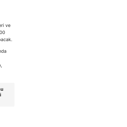
eri ve
000
pacak.
nda
,
nu
i