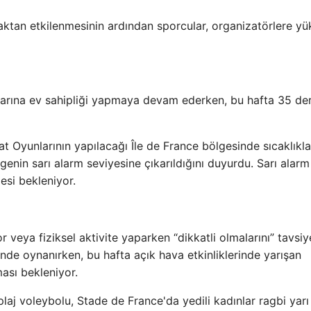
aktan etkilenmesinin ardından sporcular, organizatörlere y
larına ev sahipliği yapmaya devam ederken, bu hafta 35 de
t Oyunlarının yapılacağı Île de France bölgesinde sıcaklıkla
genin sarı alarm seviyesine çıkarıldığını duyurdu. Sarı alarm
si bekleniyor.
 veya fiziksel aktivite yaparken “dikkatli olmalarını” tavsiy
nde oynanırken, bu hafta açık hava etkinliklerinde yarışan
ması bekleniyor.
aj voleybolu, Stade de France'da yedili kadınlar ragbi yarı 