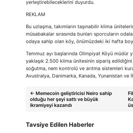
yerleştirebileceklerini duyurdu.
REKLAM
Bu uzlaşma, takımların taşınabilir klima üniteler
müsabakalar sırasında bunları sporcuların odala
odaya sahip olan köy, önümüzdeki iki hafta boy
Temmuz ayı başlarında Olimpiyat Köyü müdür ya
yaklaşık 2.500 klima ünitesinin sipariş edildiğini
soğutma, nem kontrolü ve arıtma sistemleri kuran
Avustralya, Danimarka, Kanada, Yunanistan ve İt
← Memecoin geliştiricisi Neiro sahip
Fi
olduğu her şeyi sattı ve büyük
Ka
ikramiyeyi kazandı
üs
Tavsiye Edilen Haberler