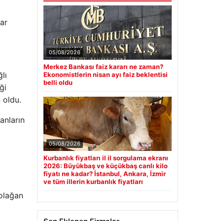
ar
05/08/2026
Merkez Bankası faiz kararı ne zaman?
lı
Ekonomistlerin nisan ayı faiz beklentisi
belli oldu
ği
 oldu.
anların
05/08/2026
Kurbanlık fiyatları il il sorgulama ekranı
2026: Büyükbaş ve küçükbaş canlı kilo
fiyatı ne kadar? İstanbul, Ankara, İzmir
ve tüm illerin kurbanlık fiyatları
 olağan