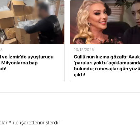
25
13/12/2025
l ve İzmir’de uyuşturucu
Güllü’nün kızına gözaltı: Avuk
: Milyonlarca hap
‘paraları yoktu’ açıklamasınd
dı!
bulundu; o mesajlar gün yüz
çıktı!
nlar
*
ile işaretlenmişlerdir