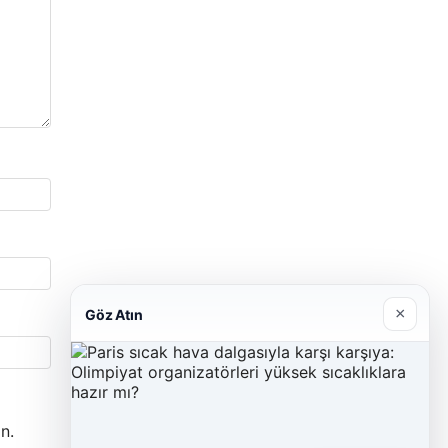
×
Göz Atın
n.