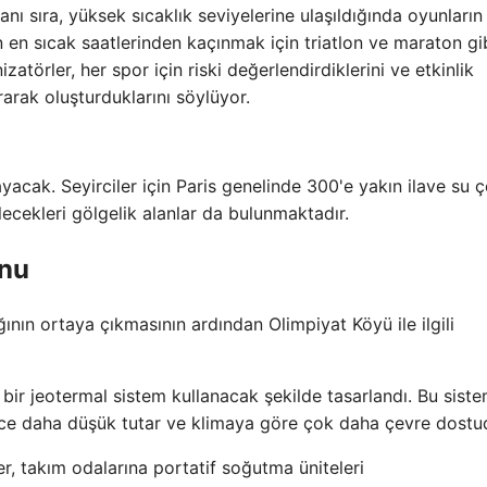
nı sıra, yüksek sıcaklık seviyelerine ulaşıldığında oyunların
 en sıcak saatlerinden kaçınmak için triatlon ve maraton gi
zatörler, her spor için riski değerlendirdiklerini ve etkinlik
arak oluşturduklarını söylüyor.
yacak. Seyirciler için Paris genelinde 300'e yakın ilave su 
lecekleri gölgelik alanlar da bulunmaktadır.
unu
nın ortaya çıkmasının ardından Olimpiyat Köyü ile ilgili
 bir jeotermal sistem kullanacak şekilde tasarlandı. Bu siste
rece daha düşük tutar ve klimaya göre çok daha çevre dostu
r, takım odalarına portatif soğutma üniteleri