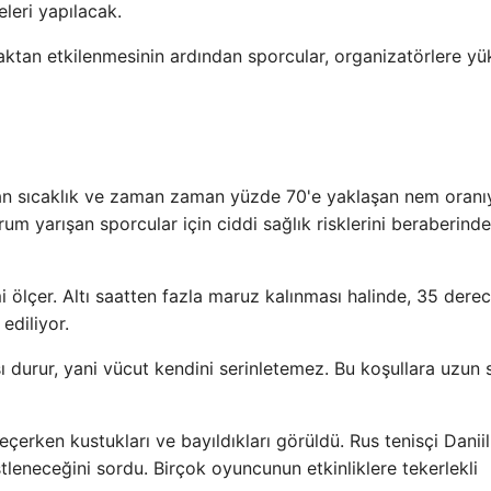
leri yapılacak.
aktan etkilenmesinin ardından sporcular, organizatörlere y
an sıcaklık ve zaman zaman yüzde 70'e yaklaşan nem oranı
urum yarışan sporcular için ciddi sağlık risklerini beraberinde
i ölçer. Altı saatten fazla maruz kalınması halinde, 35 dere
ediliyor.
 durur, yani vücut kendini serinletemez. Bu koşullara uzun 
çerken kustukları ve bayıldıkları görüldü. Rus tenisçi Daniil
eneceğini sordu. Birçok oyuncunun etkinliklere tekerlekli