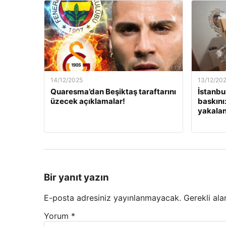
14/12/2025
13/12/20
Quaresma’dan Beşiktaş taraftarını
İstanbu
üzecek açıklamalar!
baskını
yakalan
Bir yanıt yazın
E-posta adresiniz yayınlanmayacak.
Gerekli ala
Yorum
*