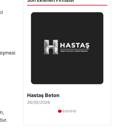
Son Eklenen Firmalar
bi
çeşmesi
Enes Kaplan Avukatlık Bürosu
28/04/2026
m,
dur.