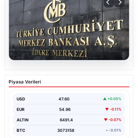
05.08.2026
Merkez Bankası faiz kararı ne zaman?
Piyasa Verileri
Ekonomistlerin nisan ayı faiz beklentisi
belli oldu
USD
47.60
▲ +0.05%
EUR
54.96
▼ -0.11%
ALTIN
6491.4
▼ -0.07%
BTC
3073158
• -0.01%