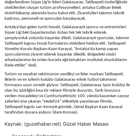
değerlendiren Süper Lig'in lideri Galatasaray; Tatilsepeti önderliğinde
otelcilerden oluşan turizm profesyonelleri; antalya
Cullinan Belek
Hotel'de
kamp alanında bunu kabul etti. Ziyaretçileri takımın teknik
kadrosu, personeli ve sporcuları karşılayacak.
Antalya'dan gelen turist heyeti, Galatasaraylı sporcu ve antrenörleri
Süper Lig'deki başarılarından dolayı tek tek tebrik ederek,
şampiyonluk yolunda başarılar diledi. Galatasaraylı sporcular, takımın
Tatilsepeti logosu imzalı formalarını otelcilere hediye etti. Tatilsepeti
Yönetim Kurulu Başkanı Kaan Karayal, “Antalya'da kamp yapan
sporcularımızı ziyaret ederek başarılar diledik. Bölgedeki otelci
arkadaşlarımız da onları burada ağırlamaktan mutluluk duyduklarını
ifade ettiler” dedi.
Turizm ve seyahat sektörünün yenilikçi ve lider markası Tatilsepeti,
ilklerin ve en iyilerin kulübü Galatasaray erkek futbol takımının
formasını uzun süredir giyiyor. Tatilsepeti, Galatarasay Spor Kulübü ile
olan bu işbirliğini kısa bir reklam filmiyle duyurdu. Tarih boyunca
verilen mücadeleyi ve Cumhuriyetimizin 100. yılında kazanılan sayısız
zaferleri öne çıkaran “Hedef24” etiketiyle yayınlanan filmde,
Tatilsepeti logolu sarı-kırmızılı gömlek, Genel Başkan Kaan Karayal
tarafından duvara asılıyor. İdare Konseyi.
Kaynak: (guzelhaber.net) Güzel Haber Masası