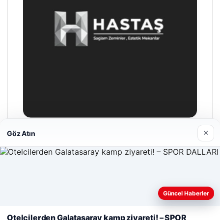
×
Göz Atın
Enes Kaplan Avukatlık Bürosu
28/04/2026
Güncel Haberler
Web sitemizi nasıl kullandığınızı daha iyi anlayabilmek,
deneyiminizi kişiselleştirmek ve geliştirmek amacıyla çerezler
Otelcilerden Galatasaray kamp ziyareti! – SPOR