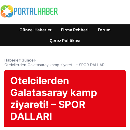
Güncel Haberler
Firma Rehberi
Forum
Çerez Politikası
Haberler
›
Güncel
›
Otelcilerden Galatasaray kamp ziyareti! – SPOR DALLARI
Otelcilerden
Galatasaray kamp
ziyareti! – SPOR
DALLARI