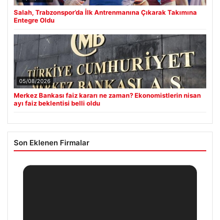
Salah, Trabzonspor’da İlk Antrenmanına Çıkarak Takımına
Entegre Oldu
05/08/2026
Merkez Bankası faiz kararı ne zaman? Ekonomistlerin nisan
ayı faiz beklentisi belli oldu
Son Eklenen Firmalar