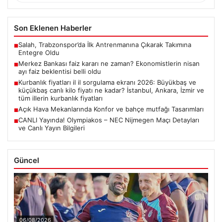
Son Eklenen Haberler
Salah, Trabzonspor’da İlk Antrenmanına Çıkarak Takımına
■
Entegre Oldu
Merkez Bankası faiz kararı ne zaman? Ekonomistlerin nisan
■
ayı faiz beklentisi belli oldu
Kurbanlık fiyatları il il sorgulama ekranı 2026: Büyükbaş ve
■
küçükbaş canlı kilo fiyatı ne kadar? İstanbul, Ankara, İzmir ve
tüm illerin kurbanlık fiyatları
Açık Hava Mekanlarında Konfor ve bahçe mutfağı Tasarımları
■
CANLI Yayında! Olympiakos – NEC Nijmegen Maçı Detayları
■
ve Canlı Yayın Bilgileri
Güncel
06/08/2026