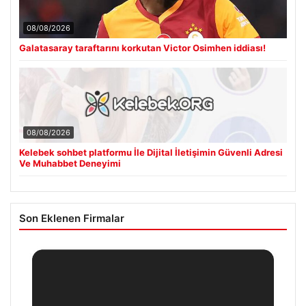
08/08/2026
Galatasaray taraftarını korkutan Victor Osimhen iddiası!
08/08/2026
Kelebek sohbet platformu İle Dijital İletişimin Güvenli Adresi
Ve Muhabbet Deneyimi
Son Eklenen Firmalar