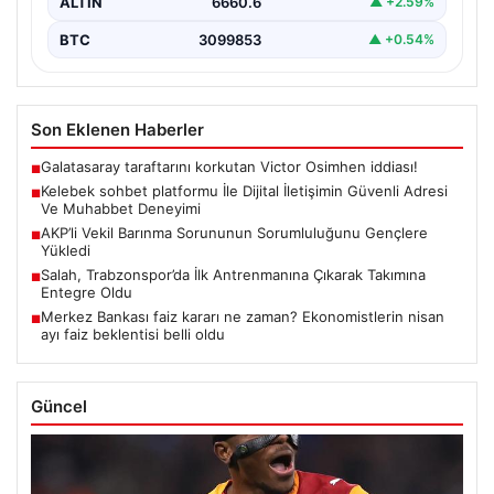
ALTIN
6660.6
▲ +2.59%
BTC
3099853
▲ +0.54%
Son Eklenen Haberler
Galatasaray taraftarını korkutan Victor Osimhen iddiası!
■
Kelebek sohbet platformu İle Dijital İletişimin Güvenli Adresi
■
Ve Muhabbet Deneyimi
AKP’li Vekil Barınma Sorununun Sorumluluğunu Gençlere
■
Yükledi
Salah, Trabzonspor’da İlk Antrenmanına Çıkarak Takımına
■
Entegre Oldu
Merkez Bankası faiz kararı ne zaman? Ekonomistlerin nisan
■
ayı faiz beklentisi belli oldu
Güncel