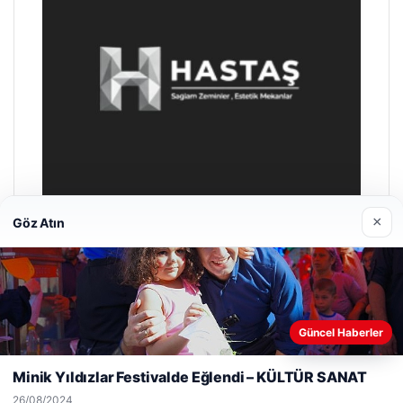
×
Göz Atın
Enes Kaplan Avukatlık Bürosu
28/04/2026
Web sitemizi nasıl kullandığınızı daha iyi anlayabilmek,
Güncel Haberler
deneyiminizi kişiselleştirmek ve geliştirmek amacıyla çerezler
kullanıyoruz.
Çerez Politikamız
Minik Yıldızlar Festivalde Eğlendi – KÜLTÜR SANAT
Reddet
Kabul Et
26/08/2024