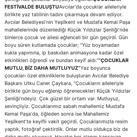
FESTİVALDE BULUŞTU
Avcılar'da çocuklar aileleriyle
birlikte yaz tatilinin tadını çıkarmaya devam ediyor.
Avcılar Belediyesi'nin Yeşilkent ve Mustafa Kemal Paşa
mahallelerinde düzenlediği Küçük Yıldızlar Şenliği'nde
binlerce çocuk ve ailesi eğlenceli bir gün geçirdi. Gün
boyu süren kutlamada çocuklar; “Yüz boyamadan
kukla yapımına, ip baskıdan animasyona kadar özel
etkinlikleri öğrendi ve bundan keyif aldı.”
“ÇOCUKLAR
MUTLU, BİZ DAHA MUTLUYUZ”
Yaz boyunca
çocukları özel etkinliklerle buluşturan Avcılar Belediye
Başkanı Utku Caner Çaykara, “Çocukların aileleriyle
birlikte gün boyu eğlenip öğrenecekleri Küçük Yıldızlar
Şenliği'ndeyiz. Çok güzel bir ortam var. Mutluyuz,
sevinçliyiz. Çocuklarımız sabah mahallemiz Mustafa
Kemal Paşa'da, öğleden sonra ise Mahallemiz
Yeşilkent'te keyifli vakit geçirdi. Çocuklarımızla resim
yaptık, fotoğraf çektirdik. Onlar mutlu oldukça biz de
daha mutlu oluyoruz. Hayatın her alanını kapsayan