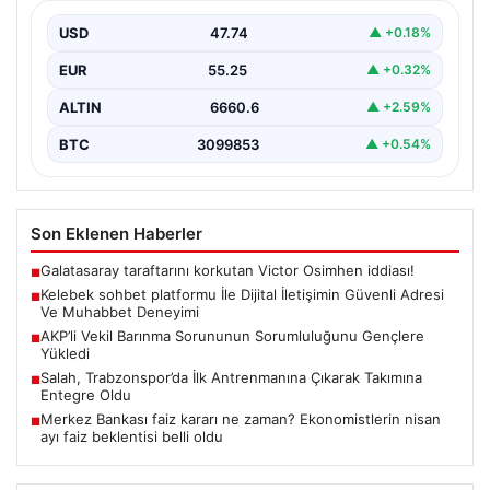
Deneyimi
USD
47.74
▲ +0.18%
Sanal çağında insanların kaliteli bir biçimde iletişim
oluşturması büyük bir hassasiyet barındırmaktadır.
EUR
55.25
▲ +0.32%
Halen pek…
ALTIN
6660.6
▲ +2.59%
BTC
3099853
▲ +0.54%
Son Eklenen Haberler
Galatasaray taraftarını korkutan Victor Osimhen iddiası!
■
Kelebek sohbet platformu İle Dijital İletişimin Güvenli Adresi
■
Ve Muhabbet Deneyimi
AKP’li Vekil Barınma Sorununun Sorumluluğunu Gençlere
■
Yükledi
Salah, Trabzonspor’da İlk Antrenmanına Çıkarak Takımına
■
Entegre Oldu
Merkez Bankası faiz kararı ne zaman? Ekonomistlerin nisan
■
ayı faiz beklentisi belli oldu