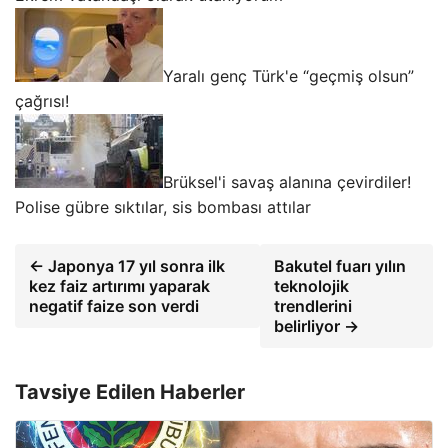
Yaralı genç Türk'e “geçmiş olsun”
çağrısı!
Brüksel'i savaş alanına çevirdiler!
Polise gübre sıktılar, sis bombası attılar
← Japonya 17 yıl sonra ilk
Bakutel fuarı yılın
kez faiz artırımı yaparak
teknolojik
negatif faize son verdi
trendlerini
belirliyor →
Tavsiye Edilen Haberler