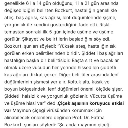
genellikle 6 ila 14 gün olduğunu, 1 ila 21 gün arasında
değişebildiğini belirten Bozkurt, hastalığın genellikle
ateş, baş ağrısı, kas ağrısı, lenf düğümlerinde şişme,
yorgunluk ile kendini gösterdiğini ifade etti. Riskli
temastan sonraki ilk 5 gün içinde üşüme ve üşüme
görülür. Şikayet ve belirtilerin başladığını söyledi.
Bozkurt, şunları söyledi: “Yüksek ateş, hastalığın sık
görülen erken belirtilerinden biridir. Şiddetli baş ağrıları
hastalığın başka bir belirtisidir. Başta sırt ve bacaklar
olmak üzere vücudun her yerinde hissedilen şiddetli
kas ağrıları dikkat çeker. Diğer belirtiler arasında lenf
düğümlerinin şişmesi yer alır. Koltuk altı, kasık ve
boyun bölgesindeki lenf düğümleri önemli ölçüde şişer.
Şiddetli halsizlik ve yorgunluk gözlenir. Vücutta üşüme
ve üşüme hissi var” dedi.
Çiçek aşısının koruyucu etkisi
var
Maymun çiçeği virüsünden korunmak için
alınabilecek önlemlere değinen Prof. Dr. Fatma
Bozkurt, şunları söyledi: “Şu anda maymun çiçeği