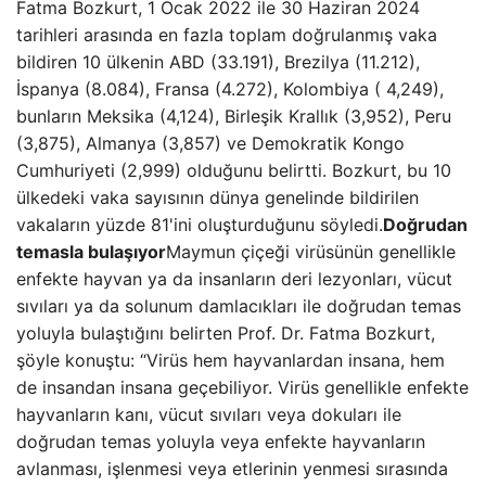
Fatma Bozkurt, 1 Ocak 2022 ile 30 Haziran 2024
tarihleri ​​arasında en fazla toplam doğrulanmış vaka
bildiren 10 ülkenin ABD (33.191), Brezilya (11.212),
İspanya (8.084), Fransa (4.272), Kolombiya ( 4,249),
bunların Meksika (4,124), Birleşik Krallık (3,952), Peru
(3,875), Almanya (3,857) ve Demokratik Kongo
Cumhuriyeti (2,999) olduğunu belirtti. Bozkurt, bu 10
ülkedeki vaka sayısının dünya genelinde bildirilen
vakaların yüzde 81'ini oluşturduğunu söyledi.
Doğrudan
temasla bulaşıyor
Maymun çiçeği virüsünün genellikle
enfekte hayvan ya da insanların deri lezyonları, vücut
sıvıları ya da solunum damlacıkları ile doğrudan temas
yoluyla bulaştığını belirten Prof. Dr. Fatma Bozkurt,
şöyle konuştu: “Virüs hem hayvanlardan insana, hem
de insandan insana geçebiliyor. Virüs genellikle enfekte
hayvanların kanı, vücut sıvıları veya dokuları ile
doğrudan temas yoluyla veya enfekte hayvanların
avlanması, işlenmesi veya etlerinin yenmesi sırasında