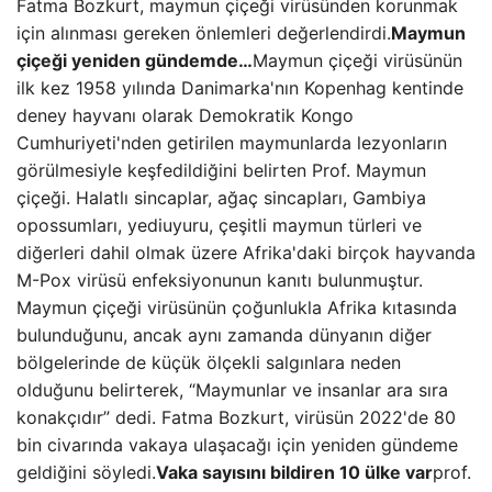
Fatma Bozkurt, maymun çiçeği virüsünden korunmak
için alınması gereken önlemleri değerlendirdi.
Maymun
çiçeği yeniden gündemde…
Maymun çiçeği virüsünün
ilk kez 1958 yılında Danimarka'nın Kopenhag kentinde
deney hayvanı olarak Demokratik Kongo
Cumhuriyeti'nden getirilen maymunlarda lezyonların
görülmesiyle keşfedildiğini belirten Prof. Maymun
çiçeği. Halatlı sincaplar, ağaç sincapları, Gambiya
opossumları, yediuyuru, çeşitli maymun türleri ve
diğerleri dahil olmak üzere Afrika'daki birçok hayvanda
M-Pox virüsü enfeksiyonunun kanıtı bulunmuştur.
Maymun çiçeği virüsünün çoğunlukla Afrika kıtasında
bulunduğunu, ancak aynı zamanda dünyanın diğer
bölgelerinde de küçük ölçekli salgınlara neden
olduğunu belirterek, “Maymunlar ve insanlar ara sıra
konakçıdır” dedi. Fatma Bozkurt, virüsün 2022'de 80
bin civarında vakaya ulaşacağı için yeniden gündeme
geldiğini söyledi.
Vaka sayısını bildiren 10 ülke var
prof.