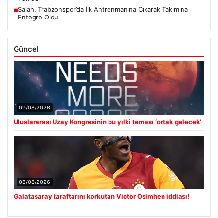
Salah, Trabzonspor’da İlk Antrenmanına Çıkarak Takımına
■
Entegre Oldu
Güncel
09/08/2026
Uluslararası Uzay Kongresinin bu yılki teması ‘ortak gelecek’
08/08/2026
Galatasaray taraftarını korkutan Victor Osimhen iddiası!