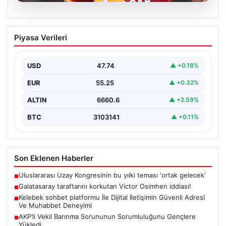
08.08.2026
Galatasaray taraftarını korkutan Victor
Piyasa Verileri
Osimhen iddiası!
USD
47.74
▲ +0.18%
EUR
55.25
▲ +0.32%
ALTIN
6660.6
▲ +2.59%
BTC
3103141
▲ +0.11%
Son Eklenen Haberler
Uluslararası Uzay Kongresinin bu yılki teması ‘ortak gelecek’
■
Galatasaray taraftarını korkutan Victor Osimhen iddiası!
■
Kelebek sohbet platformu İle Dijital İletişimin Güvenli Adresi
■
Ve Muhabbet Deneyimi
AKP’li Vekil Barınma Sorununun Sorumluluğunu Gençlere
■
Yükledi