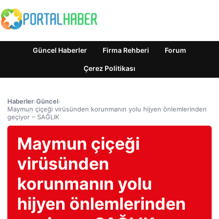
Güncel Haberler
Firma Rehberi
Forum
Çerez Politikası
Haberler
›
Güncel
›
Maymun çiçeği virüsünden korunmanın yolu hijyen önlemlerinden
geçiyor – SAĞLIK
Maymun çiçeği
virüsünden
korunmanın yolu
hijyen önlemlerinden