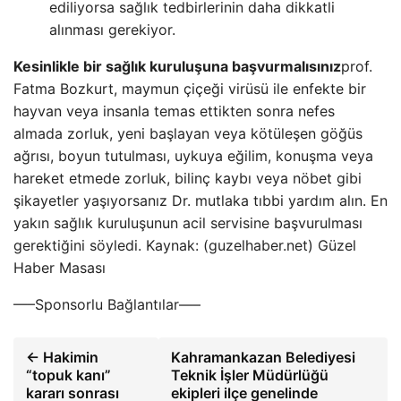
ediliyorsa sağlık tedbirlerinin daha dikkatli
alınması gerekiyor.
Kesinlikle bir sağlık kuruluşuna başvurmalısınız
prof.
Fatma Bozkurt, maymun çiçeği virüsü ile enfekte bir
hayvan veya insanla temas ettikten sonra nefes
almada zorluk, yeni başlayan veya kötüleşen göğüs
ağrısı, boyun tutulması, uykuya eğilim, konuşma veya
hareket etmede zorluk, bilinç kaybı veya nöbet gibi
şikayetler yaşıyorsanız Dr. mutlaka tıbbi yardım alın. En
yakın sağlık kuruluşunun acil servisine başvurulması
gerektiğini söyledi. Kaynak: (guzelhaber.net) Güzel
Haber Masası
—–Sponsorlu Bağlantılar—–
← Hakimin
Kahramankazan Belediyesi
“topuk kanı”
Teknik İşler Müdürlüğü
kararı sonrası
ekipleri ilçe genelinde