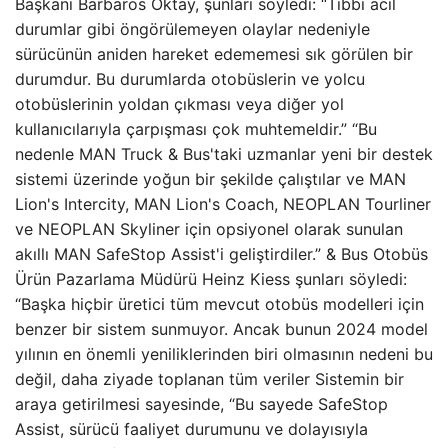
Başkanı Barbaros Oktay, şunları söyledi: “Tıbbi acil
durumlar gibi öngörülemeyen olaylar nedeniyle
sürücünün aniden hareket edememesi sık görülen bir
durumdur. Bu durumlarda otobüslerin ve yolcu
otobüslerinin yoldan çıkması veya diğer yol
kullanıcılarıyla çarpışması çok muhtemeldir.” “Bu
nedenle MAN Truck & Bus'taki uzmanlar yeni bir destek
sistemi üzerinde yoğun bir şekilde çalıştılar ve MAN
Lion's Intercity, MAN Lion's Coach, NEOPLAN Tourliner
ve NEOPLAN Skyliner için opsiyonel olarak sunulan
akıllı MAN SafeStop Assist'i geliştirdiler.” & Bus Otobüs
Ürün Pazarlama Müdürü Heinz Kiess şunları söyledi:
“Başka hiçbir üretici tüm mevcut otobüs modelleri için
benzer bir sistem sunmuyor. Ancak bunun 2024 model
yılının en önemli yeniliklerinden biri olmasının nedeni bu
değil, daha ziyade toplanan tüm veriler Sistemin bir
araya getirilmesi sayesinde, “Bu sayede SafeStop
Assist, sürücü faaliyet durumunu ve dolayısıyla