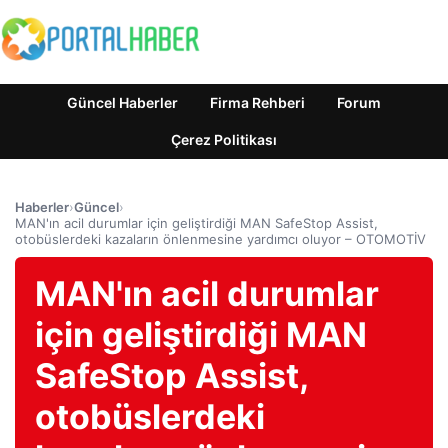
Güncel Haberler
Firma Rehberi
Forum
Çerez Politikası
Haberler
›
Güncel
›
MAN'ın acil durumlar için geliştirdiği MAN SafeStop Assist,
otobüslerdeki kazaların önlenmesine yardımcı oluyor – OTOMOTİV
MAN'ın acil durumlar
için geliştirdiği MAN
SafeStop Assist,
otobüslerdeki