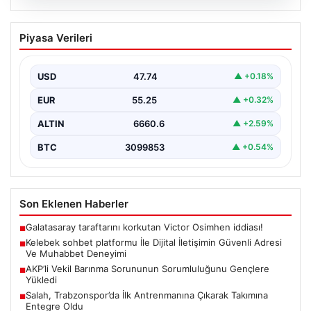
08.08.2026
Kelebek sohbet platformu İle Dijital
Piyasa Verileri
İletişimin Güvenli Adresi Ve Muhabbet
Deneyimi
USD
47.74
▲ +0.18%
Sanal çağında insanların kaliteli bir biçimde iletişim
oluşturması büyük bir hassasiyet barındırmaktadır.
EUR
55.25
▲ +0.32%
Halen pek…
ALTIN
6660.6
▲ +2.59%
BTC
3099853
▲ +0.54%
Son Eklenen Haberler
Galatasaray taraftarını korkutan Victor Osimhen iddiası!
■
Kelebek sohbet platformu İle Dijital İletişimin Güvenli Adresi
■
Ve Muhabbet Deneyimi
AKP’li Vekil Barınma Sorununun Sorumluluğunu Gençlere
■
Yükledi
Salah, Trabzonspor’da İlk Antrenmanına Çıkarak Takımına
■
Entegre Oldu