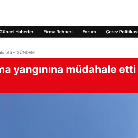
Güncel Haberler
Firma Rehberi
Forum
Çerez Politikas
hale etti – GÜNDEM
ama yangınına müdahale etti