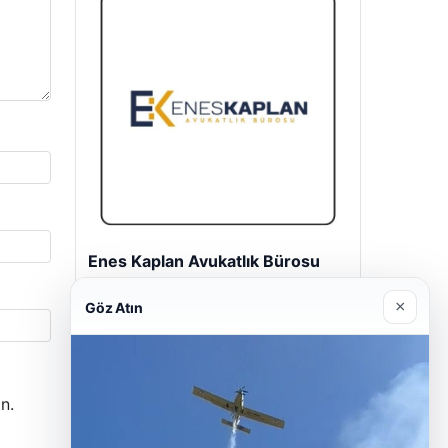
Enes Kaplan Avukatlık Bürosu
28/04/2026
×
Göz Atın
n.