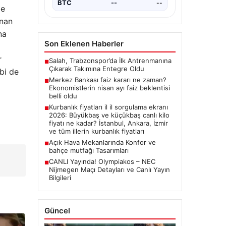
BTC
--
--
de
unan
na
Son Eklenen Haberler
r
Salah, Trabzonspor’da İlk Antrenmanına
■
Çıkarak Takımına Entegre Oldu
bi de
Merkez Bankası faiz kararı ne zaman?
■
Ekonomistlerin nisan ayı faiz beklentisi
belli oldu
Kurbanlık fiyatları il il sorgulama ekranı
■
2026: Büyükbaş ve küçükbaş canlı kilo
fiyatı ne kadar? İstanbul, Ankara, İzmir
ve tüm illerin kurbanlık fiyatları
Açık Hava Mekanlarında Konfor ve
■
bahçe mutfağı Tasarımları
ı
CANLI Yayında! Olympiakos – NEC
■
Nijmegen Maçı Detayları ve Canlı Yayın
Bilgileri
Güncel