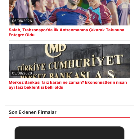
06/08/2026
Salah, Trabzonspor’da İlk Antrenmanına Çıkarak Takımına
Entegre Oldu
05/08/2026
Merkez Bankası faiz kararı ne zaman? Ekonomistlerin nisan
ayı faiz beklentisi belli oldu
Son Eklenen Firmalar