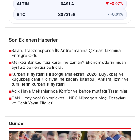
ALTIN
6491.4
▼ -0.07%
BTC
3073158
• -0.01%
Son Eklenen Haberler
Salah, Trabzonspor’da İlk Antrenmanına Çıkarak Takımına
■
Entegre Oldu
Merkez Bankası faiz kararı ne zaman? Ekonomistlerin nisan
■
ayı faiz beklentisi belli oldu
Kurbanlık fiyatları il il sorgulama ekranı 2026: Büyükbaş ve
■
küçükbaş canlı kilo fiyatı ne kadar? İstanbul, Ankara, İzmir ve
tüm illerin kurbanlık fiyatları
Açık Hava Mekanlarında Konfor ve bahçe mutfağı Tasarımları
■
CANLI Yayında! Olympiakos – NEC Nijmegen Maçı Detayları
■
ve Canlı Yayın Bilgileri
Güncel