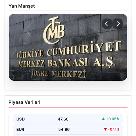
Yan Manşet
05.08.2026
Merkez Bankası faiz kararı ne zaman?
Piyasa Verileri
Ekonomistlerin nisan ayı faiz beklentisi
belli oldu
USD
47.60
▲ +0.05%
EUR
54.96
▼ -0.11%