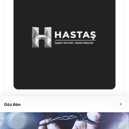
Enes Kaplan Avukatlık Bürosu
×
Göz Atın
28/04/2026