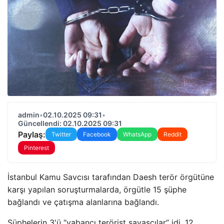
admin
•
02.10.2025 09:31
•
Güncellendi: 02.10.2025 09:31
Paylaş:
Twitter
Facebook
WhatsApp
Reddit
Pinterest
İstanbul Kamu Savcısı tarafından Daesh terör örgütüne
karşı yapılan soruşturmalarda, örgütle 15 şüphe
bağlandı ve çatışma alanlarına bağlandı.
Şüphelerin 3'ü “yabancı terörist savaşçılar” idi, 12