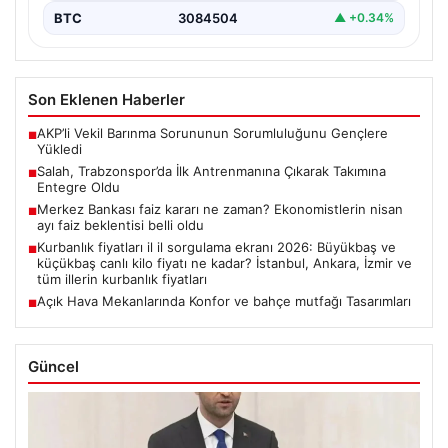
BTC
3084504
▲ +0.34%
Son Eklenen Haberler
AKP’li Vekil Barınma Sorununun Sorumluluğunu Gençlere
■
Yükledi
Salah, Trabzonspor’da İlk Antrenmanına Çıkarak Takımına
■
Entegre Oldu
Merkez Bankası faiz kararı ne zaman? Ekonomistlerin nisan
■
ayı faiz beklentisi belli oldu
Kurbanlık fiyatları il il sorgulama ekranı 2026: Büyükbaş ve
■
küçükbaş canlı kilo fiyatı ne kadar? İstanbul, Ankara, İzmir ve
tüm illerin kurbanlık fiyatları
Açık Hava Mekanlarında Konfor ve bahçe mutfağı Tasarımları
■
Güncel