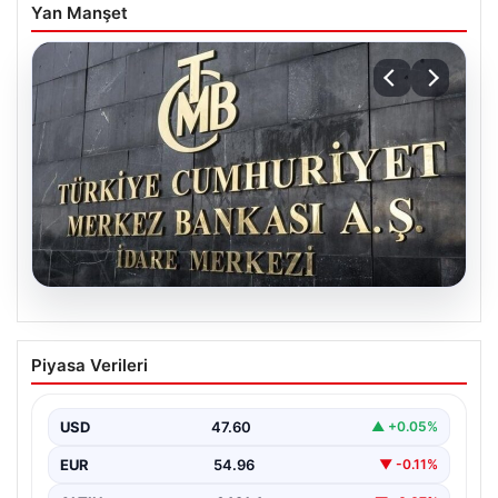
Yan Manşet
05.08.2026
Merkez Bankası faiz kararı ne zaman?
Piyasa Verileri
Ekonomistlerin nisan ayı faiz beklentisi
belli oldu
USD
47.60
▲ +0.05%
EUR
54.96
▼ -0.11%