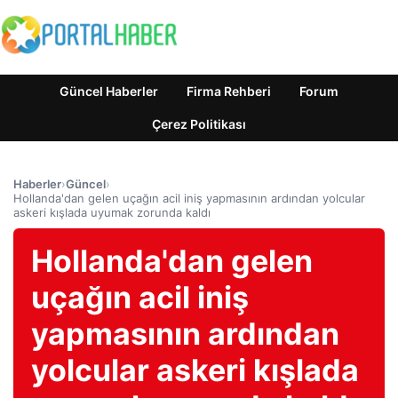
Güncel Haberler
Firma Rehberi
Forum
Çerez Politikası
Haberler
›
Güncel
›
Hollanda'dan gelen uçağın acil iniş yapmasının ardından yolcular
askeri kışlada uyumak zorunda kaldı
Hollanda'dan gelen
uçağın acil iniş
yapmasının ardından
yolcular askeri kışlada