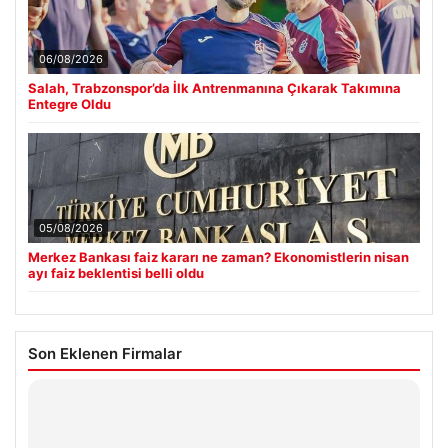
06/08/2026
Salah, Trabzonspor’da İlk Antrenmanına Çıkarak Takımına
Entegre Oldu
05/08/2026
Merkez Bankası faiz kararı ne zaman? Ekonomistlerin nisan
ayı faiz beklentisi belli oldu
Son Eklenen Firmalar