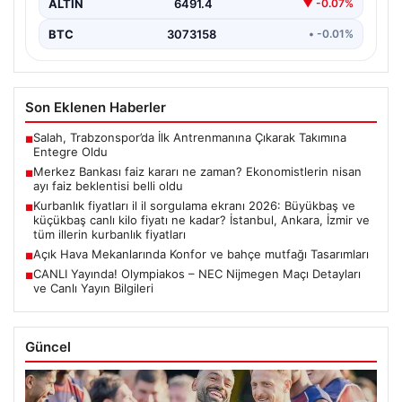
ALTIN
6491.4
▼ -0.07%
BTC
3073158
• -0.01%
Son Eklenen Haberler
Salah, Trabzonspor’da İlk Antrenmanına Çıkarak Takımına
■
Entegre Oldu
Merkez Bankası faiz kararı ne zaman? Ekonomistlerin nisan
■
ayı faiz beklentisi belli oldu
Kurbanlık fiyatları il il sorgulama ekranı 2026: Büyükbaş ve
■
küçükbaş canlı kilo fiyatı ne kadar? İstanbul, Ankara, İzmir ve
tüm illerin kurbanlık fiyatları
Açık Hava Mekanlarında Konfor ve bahçe mutfağı Tasarımları
■
CANLI Yayında! Olympiakos – NEC Nijmegen Maçı Detayları
■
ve Canlı Yayın Bilgileri
Güncel