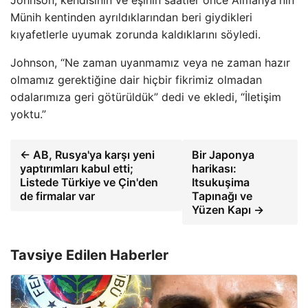
Johnson, kendisinin ve eşinin saatler önce Almanya'nın
Münih kentinden ayrıldıklarından beri giydikleri
kıyafetlerle uyumak zorunda kaldıklarını söyledi.
Johnson, “Ne zaman uyanmamız veya ne zaman hazır
olmamız gerektiğine dair hiçbir fikrimiz olmadan
odalarımıza geri götürüldük” dedi ve ekledi, “İletişim
yoktu.”
← AB, Rusya'ya karşı yeni
Bir Japonya
yaptırımları kabul etti;
harikası:
Listede Türkiye ve Çin'den
Itsukuşima
de firmalar var
Tapınağı ve
Yüzen Kapı →
Tavsiye Edilen Haberler