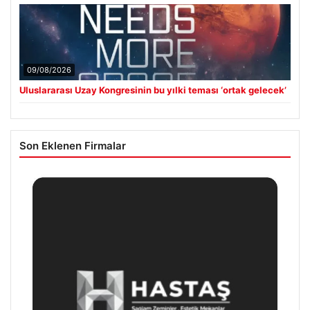
09/08/2026
Uluslararası Uzay Kongresinin bu yılki teması ‘ortak gelecek’
Son Eklenen Firmalar