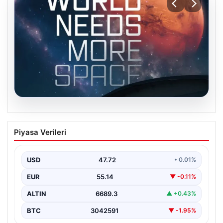
09.08.2026
Uluslararası Uzay Kongresinin bu yılki
Piyasa Verileri
teması ‘ortak gelecek’
USD
47.72
• 0.01%
EUR
55.14
▼ -0.11%
ALTIN
6689.3
▲ +0.43%
BTC
3042591
▼ -1.95%