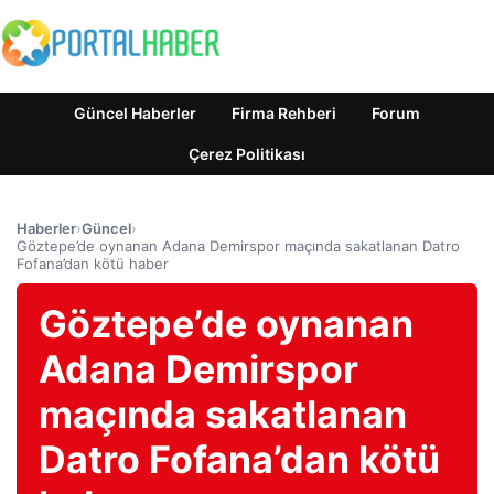
Güncel Haberler
Firma Rehberi
Forum
Çerez Politikası
Haberler
›
Güncel
›
Göztepe’de oynanan Adana Demirspor maçında sakatlanan Datro
Fofana’dan kötü haber
Göztepe’de oynanan
Adana Demirspor
maçında sakatlanan
Datro Fofana’dan kötü