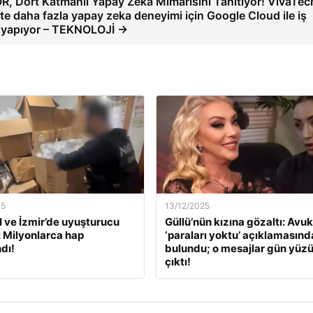
, Dört Katmanlı Yapay Zeka Mimarisini Tanıtıyor! VivaTec
te daha fazla yapay zeka deneyimi için Google Cloud ile iş
ği yapıyor – TEKNOLOJİ →
25
13/12/2025
l ve İzmir’de uyuşturucu
Güllü’nün kızına gözaltı: Avuk
: Milyonlarca hap
‘paraları yoktu’ açıklamasınd
dı!
bulundu; o mesajlar gün yüz
çıktı!