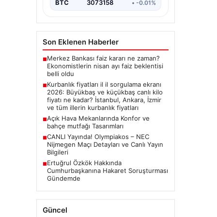
BTC
3073158
• -0.01%
Son Eklenen Haberler
Merkez Bankası faiz kararı ne zaman?
■
Ekonomistlerin nisan ayı faiz beklentisi
belli oldu
Kurbanlık fiyatları il il sorgulama ekranı
■
2026: Büyükbaş ve küçükbaş canlı kilo
fiyatı ne kadar? İstanbul, Ankara, İzmir
ve tüm illerin kurbanlık fiyatları
Açık Hava Mekanlarında Konfor ve
■
bahçe mutfağı Tasarımları
CANLI Yayında! Olympiakos – NEC
■
Nijmegen Maçı Detayları ve Canlı Yayın
Bilgileri
Ertuğrul Özkök Hakkında
■
Cumhurbaşkanına Hakaret Soruşturması
Gündemde
Güncel