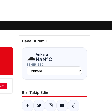
ı
Hava Durumu
☁
Ankara
NaN°C
ŞEHIR SEÇ
rest
Bizi Takip Edin