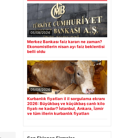
05/08/2026
Merkez Bankası faiz kararı ne zaman?
Ekonomistlerin nisan ayı faiz beklentisi
belli oldu
05/08/2026
Kurbanlık fiyatları il il sorgulama ekranı
2026: Büyükbaş ve küçükbaş canlı kilo
fiyatı ne kadar? İstanbul, Ankara, İzmir
ve tüm illerin kurbanlık fiyatları