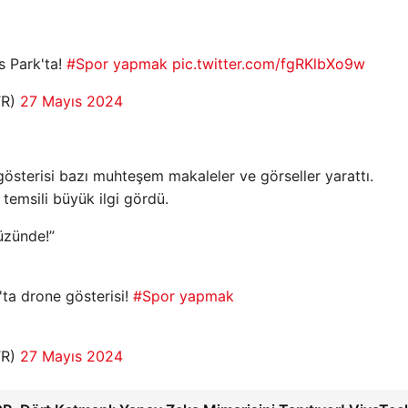
s Park'ta!
#Spor yapmak
pic.twitter.com/fgRKlbXo9w
TR)
27 Mayıs 2024
sterisi bazı muhteşem makaleler ve görseller yarattı.
 temsili büyük ilgi gördü.
üzünde!”
ta drone gösterisi!
#Spor yapmak
TR)
27 Mayıs 2024