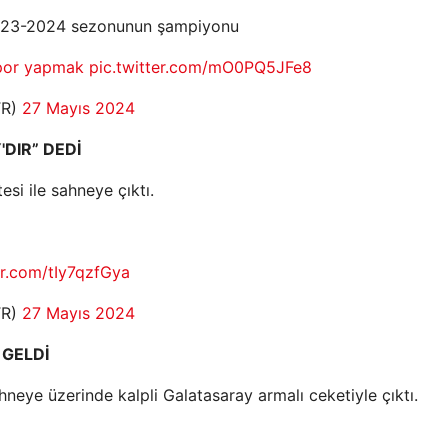
2023-2024 sezonunun şampiyonu
por yapmak
pic.twitter.com/mO0PQ5JFe8
TR)
27 Mayıs 2024
DIR” DEDİ
esi ile sahneye çıktı.
er.com/tIy7qzfGya
TR)
27 Mayıs 2024
 GELDİ
neye üzerinde kalpli Galatasaray armalı ceketiyle çıktı.