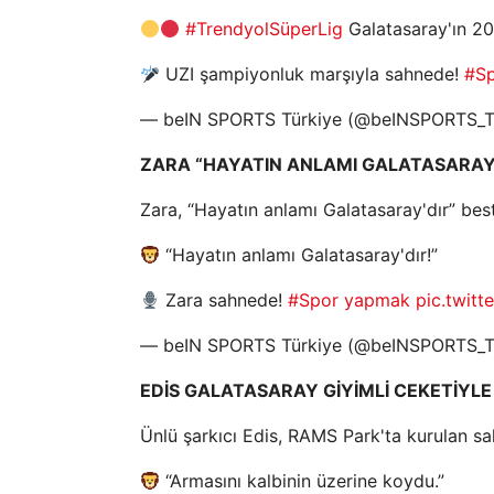
#TrendyolSüperLig
Galatasaray'ın 
UZI şampiyonluk marşıyla sahnede!
#S
— beIN SPORTS Türkiye (@beINSPORTS_
ZARA “HAYATIN ANLAMI GALATASARAY'
Zara, “Hayatın anlamı Galatasaray'dır” best
“Hayatın anlamı Galatasaray'dır!”
Zara sahnede!
#Spor yapmak
pic.twitt
— beIN SPORTS Türkiye (@beINSPORTS_
EDİS GALATASARAY GİYİMLİ CEKETİYLE
Ünlü şarkıcı Edis, RAMS Park'ta kurulan sah
“Armasını kalbinin üzerine koydu.”