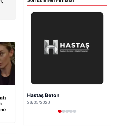
Son Eklenen Firmalar
h,
Enes Kaplan Avukatlık Bürosu
atı
28/04/2026
a
üne