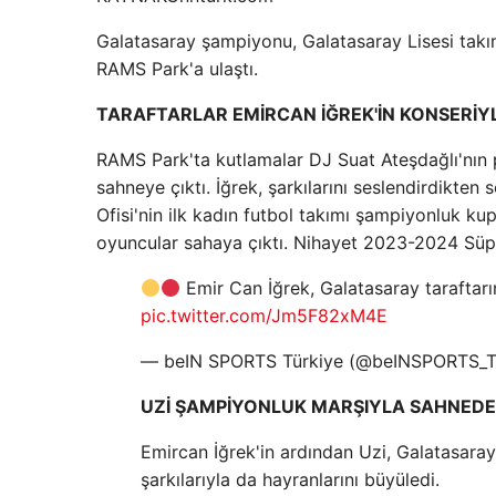
Galatasaray şampiyonu, Galatasaray Lisesi takı
RAMS Park'a ulaştı.
TARAFTARLAR EMİRCAN İĞREK'İN KONSERİYLE
RAMS Park'ta kutlamalar DJ Suat Ateşdağlı'nın 
sahneye çıktı. İğrek, şarkılarını seslendirdikten
Ofisi'nin ilk kadın futbol takımı şampiyonluk kup
oyuncular sahaya çıktı. Nihayet 2023-2024 Süpe
Emir Can İğrek, Galatasaray taraftarı
pic.twitter.com/Jm5F82xM4E
— beIN SPORTS Türkiye (@beINSPORTS_
UZİ ŞAMPİYONLUK MARŞIYLA SAHNEDE
Emircan İğrek'in ardından Uzi, Galatasaray
şarkılarıyla da hayranlarını büyüledi.