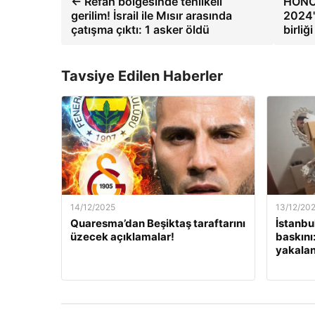
← Refah bölgesinde tehlikeli
HONOR
gerilim! İsrail ile Mısır arasında
2024'
çatışma çıktı: 1 asker öldü
birli
Tavsiye Edilen Haberler
14/12/2025
13/12/20
Quaresma’dan Beşiktaş taraftarını
İstanbu
üzecek açıklamalar!
baskını
yakalan