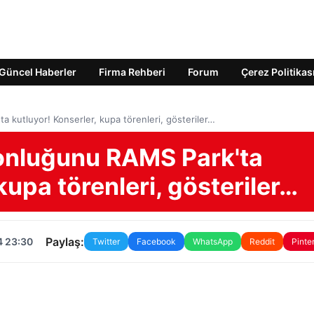
Güncel Haberler
Firma Rehberi
Forum
Çerez Politikas
 kutluyor! Konserler, kupa törenleri, gösteriler…
onluğunu RAMS Park'ta
kupa törenleri, gösteriler…
Paylaş:
4 23:30
Twitter
Facebook
WhatsApp
Reddit
Pinte