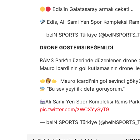
Edis'in Galatasaray armalı ceketi…
Edis, Ali Sami Yen Spor Kompleksi Ram
— beIN SPORTS Türkiye (@beINSPORTS_
DRONE GÖSTERİSİ BEĞENİLDİ
RAMS Park'ın üzerinde düzenlenen drone gö
Mauro Icardi'nin gol kutlamasının drone ile
“Mauro Icardi'nin gol sevinci göky
“Bu seviyeyi ilk defa görüyorum.”
Ali Sami Yen Spor Kompleksi Rams Park'
pic.twitter.com/zWCXYySyT9
— beIN SPORTS Türkiye (@beINSPORTS_