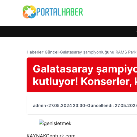
Haberler
›
Güncel
›
Galatasaray şampiyonluğunu RAMS Park'ta
Galatasaray şampiy
kutluyor! Konserler, 
admin
•
27.05.2024 23:30
•
Güncellendi: 27.05.202
KAYNAK
Cnnturk.com