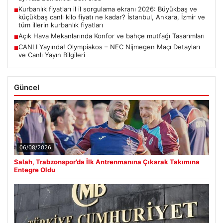
Kurbanlık fiyatları il il sorgulama ekranı 2026: Büyükbaş ve
■
küçükbaş canlı kilo fiyatı ne kadar? İstanbul, Ankara, İzmir ve
tüm illerin kurbanlık fiyatları
Açık Hava Mekanlarında Konfor ve bahçe mutfağı Tasarımları
■
CANLI Yayında! Olympiakos – NEC Nijmegen Maçı Detayları
■
ve Canlı Yayın Bilgileri
Güncel
06/08/2026
Salah, Trabzonspor’da İlk Antrenmanına Çıkarak Takımına
Entegre Oldu