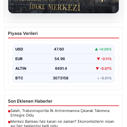
05.08.2026
Merkez Bankası faiz kararı ne zaman?
Piyasa Verileri
Ekonomistlerin nisan ayı faiz beklentisi
belli oldu
USD
47.60
▲ +0.05%
EUR
54.96
▼ -0.11%
ALTIN
6491.4
▼ -0.07%
BTC
3073158
• -0.01%
Son Eklenen Haberler
Salah, Trabzonspor’da İlk Antrenmanına Çıkarak Takımına
■
Entegre Oldu
Merkez Bankası faiz kararı ne zaman? Ekonomistlerin nisan
■
ayı faiz beklentisi belli oldu