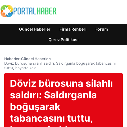
Güncel Haberler
Firma Rehberi
Forum
Çerez Politikası
Haberler
›
Güncel Haberler
›
Döviz bürosuna silahlı saldırı: Saldırganla boğuşarak tabancasını
tuttu, hayatta kaldı
Döviz bürosuna silahlı
saldırı: Saldırganla
boğuşarak
tabancasını tuttu,