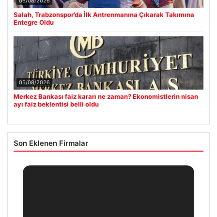
06/08/2026
Salah, Trabzonspor’da İlk Antrenmanına Çıkarak Takımına
Entegre Oldu
05/08/2026
Merkez Bankası faiz kararı ne zaman? Ekonomistlerin nisan
ayı faiz beklentisi belli oldu
Son Eklenen Firmalar