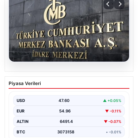
05.08.2026
Merkez Bankası faiz kararı ne zaman?
Piyasa Verileri
Ekonomistlerin nisan ayı faiz beklentisi
belli oldu
USD
47.60
▲ +0.05%
EUR
54.96
▼ -0.11%
ALTIN
6491.4
▼ -0.07%
BTC
3073158
• -0.01%