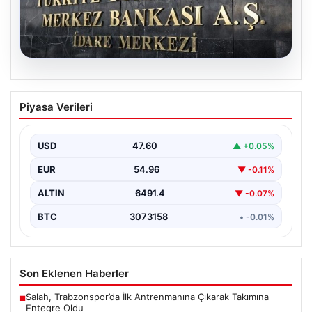
05.08.2026
Merkez Bankası faiz kararı ne zaman?
Piyasa Verileri
Ekonomistlerin nisan ayı faiz beklentisi
belli oldu
USD
47.60
▲ +0.05%
EUR
54.96
▼ -0.11%
ALTIN
6491.4
▼ -0.07%
BTC
3073158
• -0.01%
Son Eklenen Haberler
Salah, Trabzonspor’da İlk Antrenmanına Çıkarak Takımına
■
Entegre Oldu