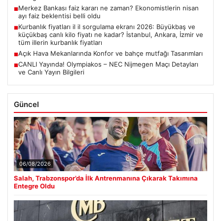
Merkez Bankası faiz kararı ne zaman? Ekonomistlerin nisan
■
ayı faiz beklentisi belli oldu
Kurbanlık fiyatları il il sorgulama ekranı 2026: Büyükbaş ve
■
küçükbaş canlı kilo fiyatı ne kadar? İstanbul, Ankara, İzmir ve
tüm illerin kurbanlık fiyatları
Açık Hava Mekanlarında Konfor ve bahçe mutfağı Tasarımları
■
CANLI Yayında! Olympiakos – NEC Nijmegen Maçı Detayları
■
ve Canlı Yayın Bilgileri
Güncel
06/08/2026
Salah, Trabzonspor’da İlk Antrenmanına Çıkarak Takımına
Entegre Oldu