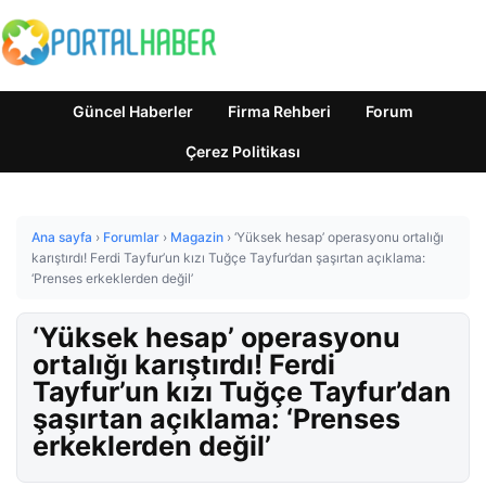
Güncel Haberler
Firma Rehberi
Forum
Çerez Politikası
Ana sayfa
›
Forumlar
›
Magazin
›
‘Yüksek hesap’ operasyonu ortalığı
karıştırdı! Ferdi Tayfur’un kızı Tuğçe Tayfur’dan şaşırtan açıklama:
‘Prenses erkeklerden değil’
‘Yüksek hesap’ operasyonu
ortalığı karıştırdı! Ferdi
Tayfur’un kızı Tuğçe Tayfur’dan
şaşırtan açıklama: ‘Prenses
erkeklerden değil’