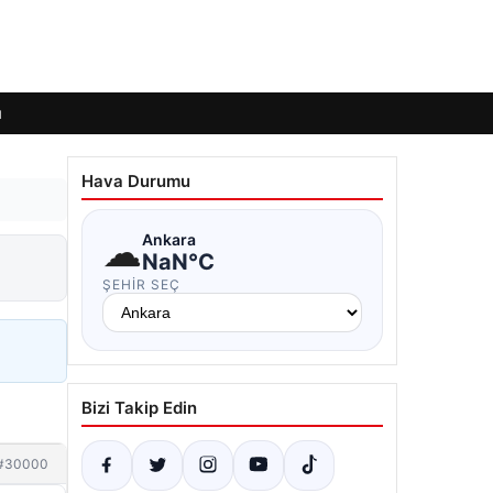
ı
Hava Durumu
☁
Ankara
NaN°C
ŞEHIR SEÇ
Bizi Takip Edin
#30000