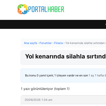
Ana sayfa
›
Forumlar
›
Finans
›
Yol kenarında silahla sırtında
Yol kenarında silahla sırtı
Bu konu 0 yanıt içerir, 1 izleyen vardır ve en son
1 ay 1 hafta 
1 yazı görüntüleniyor (toplam 1)
25/06/2026: 1:34 am