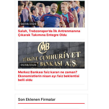
06/08/2026
Salah, Trabzonspor’da İlk Antrenmanına
Çıkarak Takımına Entegre Oldu
05/08/2026
Merkez Bankası faiz kararı ne zaman?
Ekonomistlerin nisan ayı faiz beklentisi
belli oldu
Son Eklenen Firmalar