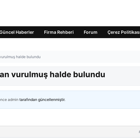
Güncel Haberler
Firma Rehberi
Forum
Çerez Politikas
n vurulmuş halde bulundu
ndan vurulmuş halde bulundu
önce
admin
tarafından güncellenmiştir.