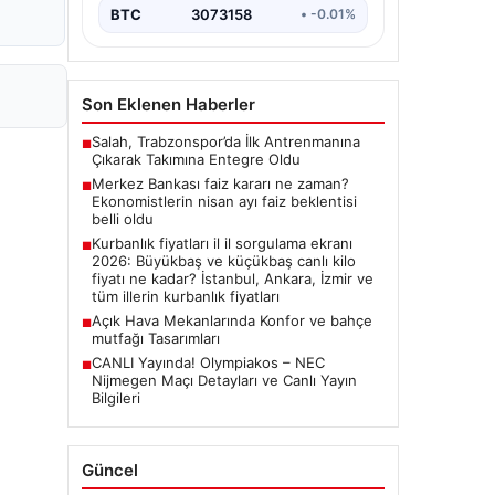
BTC
3073158
• -0.01%
Son Eklenen Haberler
Salah, Trabzonspor’da İlk Antrenmanına
■
Çıkarak Takımına Entegre Oldu
Merkez Bankası faiz kararı ne zaman?
■
Ekonomistlerin nisan ayı faiz beklentisi
belli oldu
Kurbanlık fiyatları il il sorgulama ekranı
■
2026: Büyükbaş ve küçükbaş canlı kilo
fiyatı ne kadar? İstanbul, Ankara, İzmir ve
tüm illerin kurbanlık fiyatları
Açık Hava Mekanlarında Konfor ve bahçe
■
mutfağı Tasarımları
CANLI Yayında! Olympiakos – NEC
■
Nijmegen Maçı Detayları ve Canlı Yayın
Bilgileri
Güncel