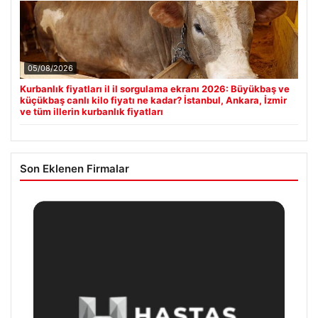
05/08/2026
Kurbanlık fiyatları il il sorgulama ekranı 2026: Büyükbaş ve
küçükbaş canlı kilo fiyatı ne kadar? İstanbul, Ankara, İzmir
ve tüm illerin kurbanlık fiyatları
Son Eklenen Firmalar