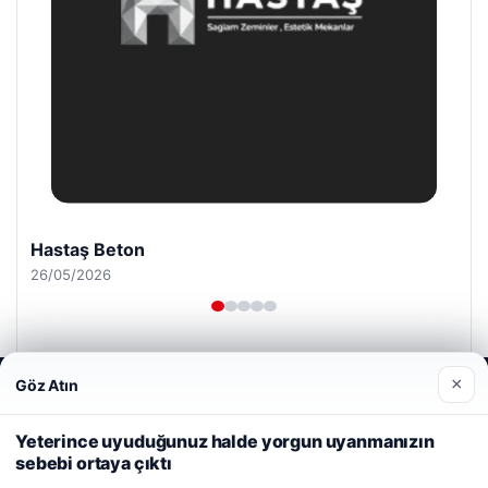
Hastaş Beton
26/05/2026
×
Göz Atın
Web sitemizi nasıl kullandığınızı daha iyi anlayabilmek,
deneyiminizi kişiselleştirmek ve geliştirmek amacıyla çerezler
kullanıyoruz.
Çerez Politikamız
Yeterince uyuduğunuz halde yorgun uyanmanızın
© 2026 Portal Haber – Güncel Haberler
sebebi ortaya çıktı
Reddet
Kabul Et