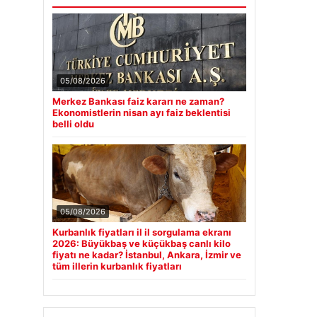
05/08/2026
Merkez Bankası faiz kararı ne zaman?
Ekonomistlerin nisan ayı faiz beklentisi
belli oldu
05/08/2026
Kurbanlık fiyatları il il sorgulama ekranı
2026: Büyükbaş ve küçükbaş canlı kilo
fiyatı ne kadar? İstanbul, Ankara, İzmir ve
tüm illerin kurbanlık fiyatları