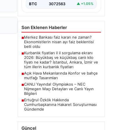
BTC
3072563
▲ +1.05%
Son Eklenen Haberler
Merkez Bankası faiz kararı ne zaman?
■
Ekonomistlerin nisan ayı faiz beklentisi
belli oldu
Kurbanlık fiyatları il il sorgulama ekranı
■
2026: Büyükbaş ve küçükbaş canlı kilo
fiyatı ne kadar? İstanbul, Ankara, İzmir ve
tüm illerin kurbanlık fiyatları
Açık Hava Mekanlarında Konfor ve bahçe
■
mutfağı Tasarımları
CANLI Yayında! Olympiakos – NEC
■
Nijmegen Maçı Detayları ve Canlı Yayın
Bilgileri
Ertuğrul Özkök Hakkında
■
Cumhurbaşkanına Hakaret Soruşturması
Gündemde
Güncel