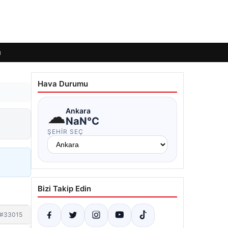
ı
Hava Durumu
☁
Ankara
NaN°C
ŞEHIR SEÇ
Bizi Takip Edin
#33015