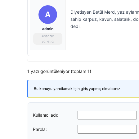
Diyetisyen Betül Merd, yaz ayları
A
sahip karpuz, kavun, salatalık, do
dedi.
admin
Anahtar
yönetici
1 yazı görüntüleniyor (toplam 1)
Bu konuyu yanıtlamak için giriş yapmış olmalısınız.
Kullanıcı adı:
Parola: