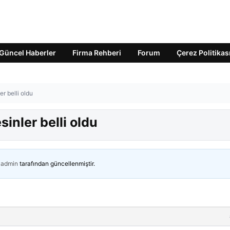
Güncel Haberler
Firma Rehberi
Forum
Çerez Politikas
r belli oldu
inler belli oldu
admin
tarafından güncellenmiştir.