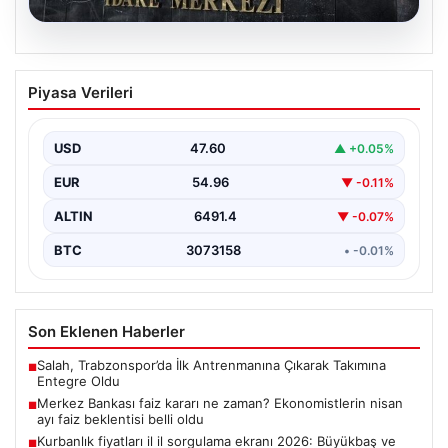
05.08.2026
Merkez Bankası faiz kararı ne zaman?
Piyasa Verileri
Ekonomistlerin nisan ayı faiz beklentisi
belli oldu
USD
47.60
▲ +0.05%
EUR
54.96
▼ -0.11%
ALTIN
6491.4
▼ -0.07%
BTC
3073158
• -0.01%
Son Eklenen Haberler
Salah, Trabzonspor’da İlk Antrenmanına Çıkarak Takımına
■
Entegre Oldu
Merkez Bankası faiz kararı ne zaman? Ekonomistlerin nisan
■
ayı faiz beklentisi belli oldu
Kurbanlık fiyatları il il sorgulama ekranı 2026: Büyükbaş ve
■