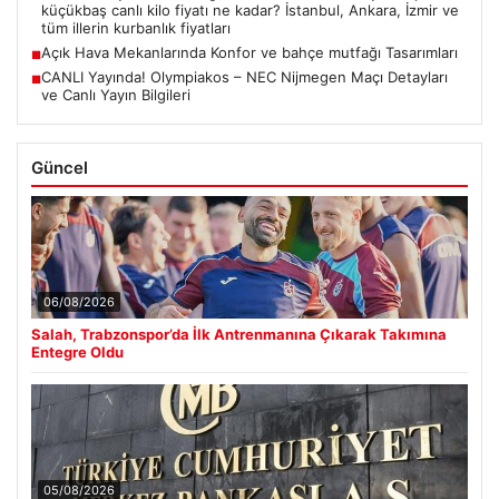
küçükbaş canlı kilo fiyatı ne kadar? İstanbul, Ankara, İzmir ve
tüm illerin kurbanlık fiyatları
Açık Hava Mekanlarında Konfor ve bahçe mutfağı Tasarımları
■
CANLI Yayında! Olympiakos – NEC Nijmegen Maçı Detayları
■
ve Canlı Yayın Bilgileri
Güncel
06/08/2026
Salah, Trabzonspor’da İlk Antrenmanına Çıkarak Takımına
Entegre Oldu
05/08/2026