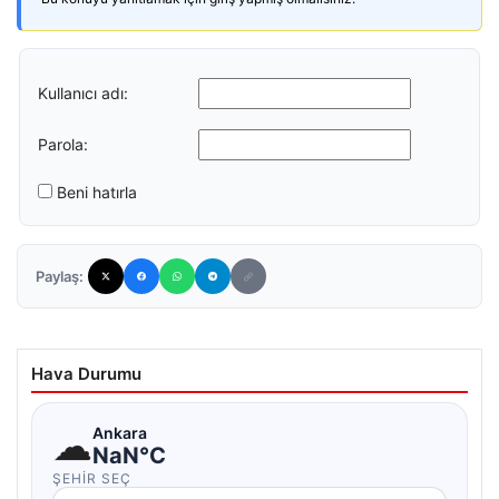
Kullanıcı adı:
Parola:
Beni hatırla
Paylaş:
Hava Durumu
☁
Ankara
NaN°C
ŞEHIR SEÇ