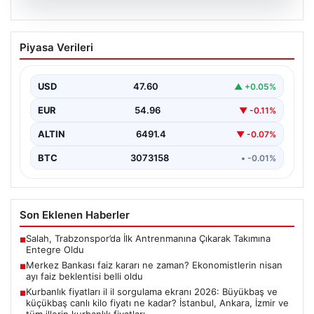
05.08.2026
Merkez Bankası faiz kararı ne zaman?
Piyasa Verileri
Ekonomistlerin nisan ayı faiz beklentisi
belli oldu
USD
47.60
▲ +0.05%
EUR
54.96
▼ -0.11%
ALTIN
6491.4
▼ -0.07%
BTC
3073158
• -0.01%
Son Eklenen Haberler
Salah, Trabzonspor’da İlk Antrenmanına Çıkarak Takımına
■
Entegre Oldu
Merkez Bankası faiz kararı ne zaman? Ekonomistlerin nisan
■
ayı faiz beklentisi belli oldu
Kurbanlık fiyatları il il sorgulama ekranı 2026: Büyükbaş ve
■
küçükbaş canlı kilo fiyatı ne kadar? İstanbul, Ankara, İzmir ve