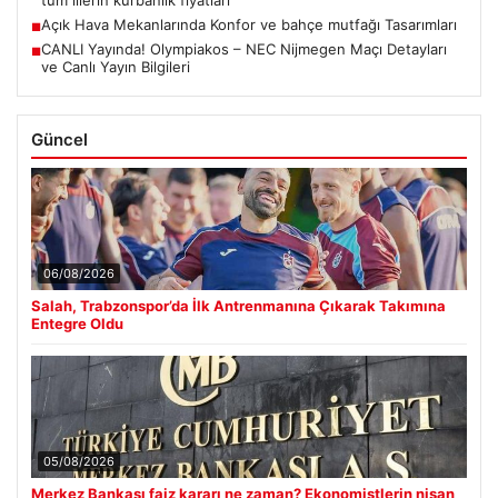
tüm illerin kurbanlık fiyatları
Açık Hava Mekanlarında Konfor ve bahçe mutfağı Tasarımları
■
CANLI Yayında! Olympiakos – NEC Nijmegen Maçı Detayları
■
ve Canlı Yayın Bilgileri
Güncel
06/08/2026
Salah, Trabzonspor’da İlk Antrenmanına Çıkarak Takımına
Entegre Oldu
05/08/2026
Merkez Bankası faiz kararı ne zaman? Ekonomistlerin nisan