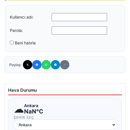
Kullanıcı adı:
Parola:
Beni hatırla
Paylaş:
Hava Durumu
☁
Ankara
NaN°C
ŞEHIR SEÇ