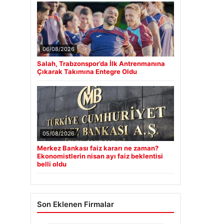
06/08/2026
Salah, Trabzonspor’da İlk Antrenmanına
Çıkarak Takımına Entegre Oldu
05/08/2026
Merkez Bankası faiz kararı ne zaman?
Ekonomistlerin nisan ayı faiz beklentisi
belli oldu
Son Eklenen Firmalar