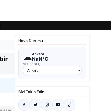
ı
Hava Durumu
☁
Ankara
bir
NaN°C
ŞEHIR SEÇ
Bizi Takip Edin
#28359