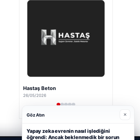
Hastaş Beton
26/05/2026
×
Göz Atın
Yapay zeka evrenin nasıl işlediğini
öğrendi: Ancak beklenmedik bir sorun