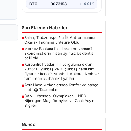
BTC
3073158
• -0.01%
Son Eklenen Haberler
Salah, Trabzonspor’da İlk Antrenmanına
■
Çıkarak Takımına Entegre Oldu
Merkez Bankası faiz kararı ne zaman?
■
Ekonomistlerin nisan ayı faiz beklentisi
belli oldu
Kurbanlık fiyatları il il sorgulama ekranı
■
2026: Büyükbaş ve küçükbaş canlı kilo
fiyatı ne kadar? İstanbul, Ankara, İzmir ve
tüm illerin kurbanlık fiyatları
Açık Hava Mekanlarında Konfor ve bahçe
■
mutfağı Tasarımları
CANLI Yayında! Olympiakos – NEC
■
Nijmegen Maçı Detayları ve Canlı Yayın
Bilgileri
Güncel