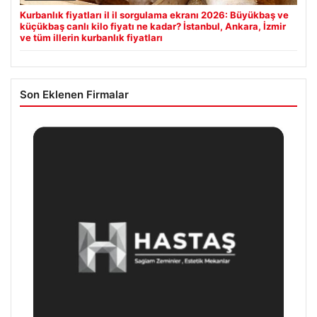
Kurbanlık fiyatları il il sorgulama ekranı 2026: Büyükbaş ve
küçükbaş canlı kilo fiyatı ne kadar? İstanbul, Ankara, İzmir
ve tüm illerin kurbanlık fiyatları
Son Eklenen Firmalar