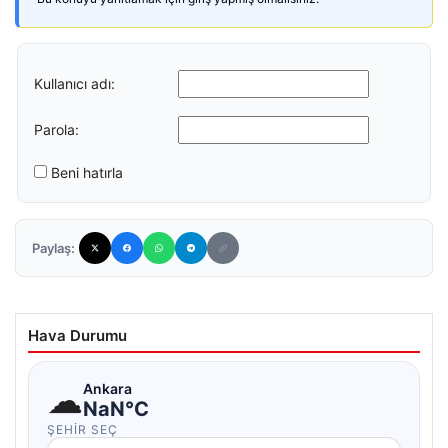
Kullanıcı adı:
Parola:
Beni hatırla
Paylaş:
Hava Durumu
☁
Ankara
NaN°C
ŞEHIR SEÇ