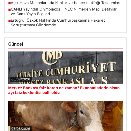
Açık Hava Mekanlarında Konfor ve bahçe mutfağı Tasarımları
■
CANLI Yayında! Olympiakos – NEC Nijmegen Maçı Detayları
■
ve Canlı Yayın Bilgileri
Ertuğrul Özkök Hakkında Cumhurbaşkanına Hakaret
■
Soruşturması Gündemde
Güncel
05/08/2026
Merkez Bankası faiz kararı ne zaman? Ekonomistlerin nisan
ayı faiz beklentisi belli oldu
05/08/2026