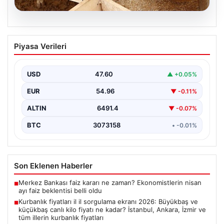
05.08.2026
Kurbanlık fiyatları il il sorgulama ekranı
Piyasa Verileri
2026: Büyükbaş ve küçükbaş canlı kilo
fiyatı ne kadar? İstanbul, Ankara, İzmir
ve tüm illerin kurbanlık fiyatları
USD
47.60
▲ +0.05%
EUR
54.96
▼ -0.11%
ALTIN
6491.4
▼ -0.07%
BTC
3073158
• -0.01%
Son Eklenen Haberler
Merkez Bankası faiz kararı ne zaman? Ekonomistlerin nisan
■
ayı faiz beklentisi belli oldu
Kurbanlık fiyatları il il sorgulama ekranı 2026: Büyükbaş ve
■
küçükbaş canlı kilo fiyatı ne kadar? İstanbul, Ankara, İzmir ve
tüm illerin kurbanlık fiyatları