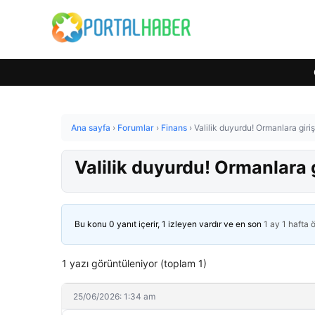
Ana sayfa
›
Forumlar
›
Finans
›
Valilik duyurdu! Ormanlara giri
Valilik duyurdu! Ormanlara 
Bu konu 0 yanıt içerir, 1 izleyen vardır ve en son
1 ay 1 hafta 
1 yazı görüntüleniyor (toplam 1)
25/06/2026: 1:34 am