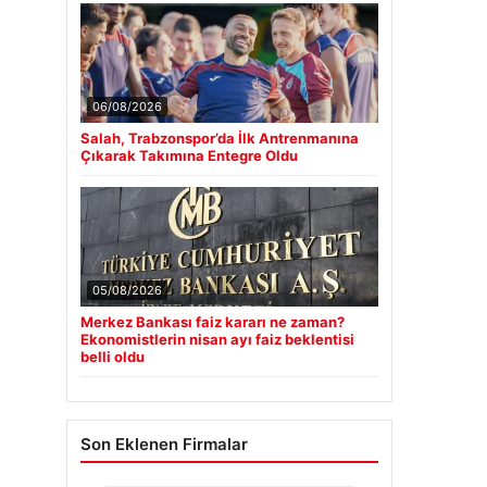
06/08/2026
Salah, Trabzonspor’da İlk Antrenmanına
Çıkarak Takımına Entegre Oldu
05/08/2026
Merkez Bankası faiz kararı ne zaman?
Ekonomistlerin nisan ayı faiz beklentisi
belli oldu
Son Eklenen Firmalar