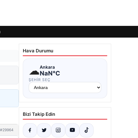
ı
Hava Durumu
☁
Ankara
NaN°C
ŞEHIR SEÇ
Bizi Takip Edin
#29964