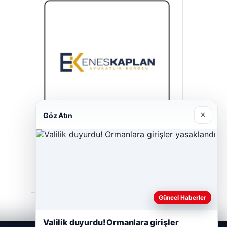
×
Göz Atın
Enes Kaplan Avukatlık Bürosu
28/04/2026
Güncel Haberler
Valilik duyurdu! Ormanlara girişler