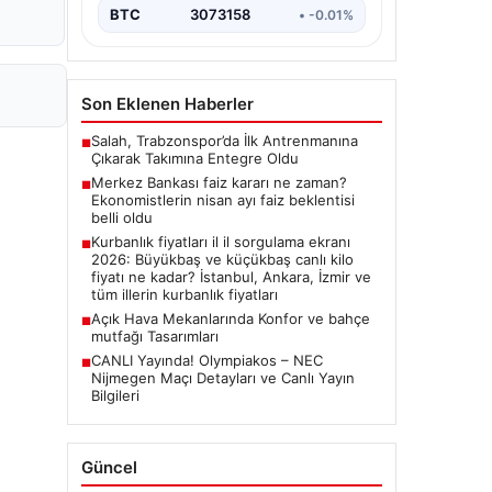
BTC
3073158
• -0.01%
Son Eklenen Haberler
Salah, Trabzonspor’da İlk Antrenmanına
■
Çıkarak Takımına Entegre Oldu
Merkez Bankası faiz kararı ne zaman?
■
Ekonomistlerin nisan ayı faiz beklentisi
belli oldu
Kurbanlık fiyatları il il sorgulama ekranı
■
2026: Büyükbaş ve küçükbaş canlı kilo
fiyatı ne kadar? İstanbul, Ankara, İzmir ve
tüm illerin kurbanlık fiyatları
Açık Hava Mekanlarında Konfor ve bahçe
■
mutfağı Tasarımları
CANLI Yayında! Olympiakos – NEC
■
Nijmegen Maçı Detayları ve Canlı Yayın
Bilgileri
Güncel