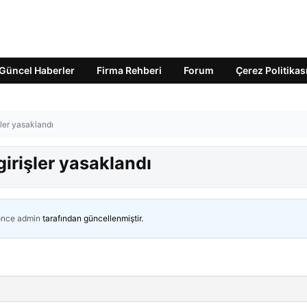
Güncel Haberler
Firma Rehberi
Forum
Çerez Politikas
şler yasaklandı
girişler yasaklandı
önce
admin
tarafından güncellenmiştir.