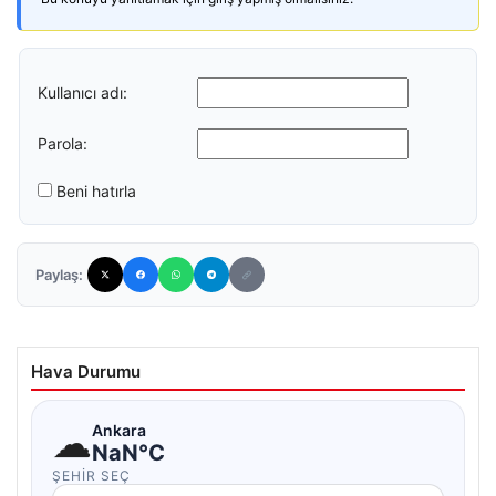
Kullanıcı adı:
Parola:
Beni hatırla
Paylaş:
Hava Durumu
☁
Ankara
NaN°C
ŞEHIR SEÇ