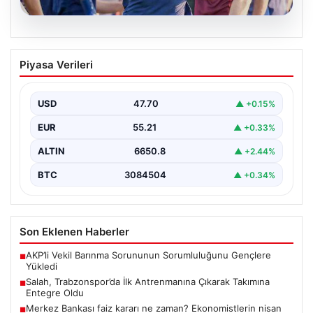
06.08.2026
Salah, Trabzonspor’da İlk Antrenmanına
Piyasa Verileri
Çıkarak Takımına Entegre Oldu
Trabzonspor’un yeni forvet transferi Mohamed Salah,
bordo-mavili forma ile ilk resmi antrenmanına katılarak
USD
47.70
▲ +0.15%
taraftarların…
EUR
55.21
▲ +0.33%
ALTIN
6650.8
▲ +2.44%
BTC
3084504
▲ +0.34%
Son Eklenen Haberler
AKP’li Vekil Barınma Sorununun Sorumluluğunu Gençlere
■
Yükledi
Salah, Trabzonspor’da İlk Antrenmanına Çıkarak Takımına
■
Entegre Oldu
Merkez Bankası faiz kararı ne zaman? Ekonomistlerin nisan
■