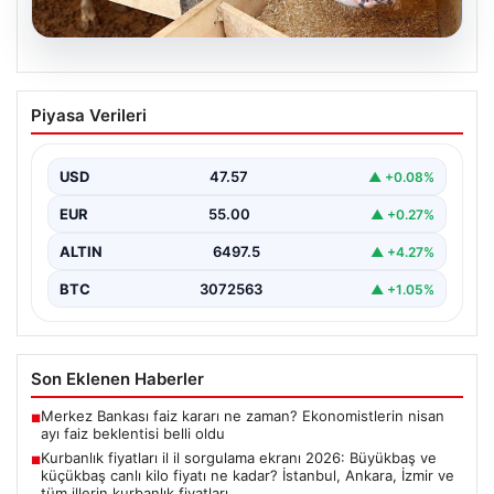
05.08.2026
Kurbanlık fiyatları il il sorgulama ekranı
Piyasa Verileri
2026: Büyükbaş ve küçükbaş canlı kilo
fiyatı ne kadar? İstanbul, Ankara, İzmir
ve tüm illerin kurbanlık fiyatları
USD
47.57
▲ +0.08%
EUR
55.00
▲ +0.27%
ALTIN
6497.5
▲ +4.27%
BTC
3072563
▲ +1.05%
Son Eklenen Haberler
Merkez Bankası faiz kararı ne zaman? Ekonomistlerin nisan
■
ayı faiz beklentisi belli oldu
Kurbanlık fiyatları il il sorgulama ekranı 2026: Büyükbaş ve
■
küçükbaş canlı kilo fiyatı ne kadar? İstanbul, Ankara, İzmir ve
tüm illerin kurbanlık fiyatları