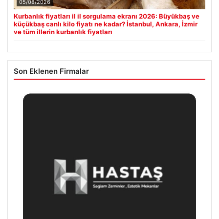
05/08/2026
Kurbanlık fiyatları il il sorgulama ekranı 2026: Büyükbaş ve
küçükbaş canlı kilo fiyatı ne kadar? İstanbul, Ankara, İzmir
ve tüm illerin kurbanlık fiyatları
Son Eklenen Firmalar