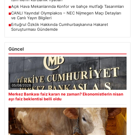
Açık Hava Mekanlarında Konfor ve bahçe mutfağı Tasarımları
■
CANLI Yayında! Olympiakos – NEC Nijmegen Maçı Detayları
■
ve Canlı Yayın Bilgileri
Ertuğrul Özkök Hakkında Cumhurbaşkanına Hakaret
■
Soruşturması Gündemde
Güncel
05/08/2026
Merkez Bankası faiz kararı ne zaman? Ekonomistlerin nisan
ayı faiz beklentisi belli oldu