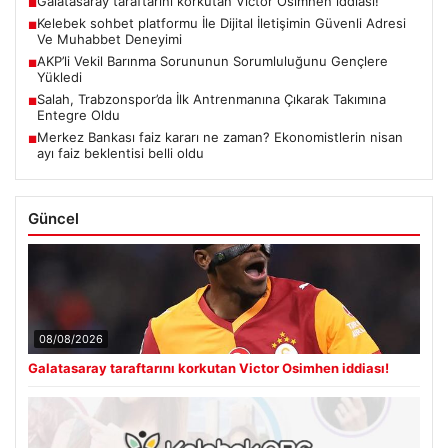
Galatasaray taraftarını korkutan Victor Osimhen iddiası!
■
Kelebek sohbet platformu İle Dijital İletişimin Güvenli Adresi
■
Ve Muhabbet Deneyimi
AKP’li Vekil Barınma Sorununun Sorumluluğunu Gençlere
■
Yükledi
Salah, Trabzonspor’da İlk Antrenmanına Çıkarak Takımına
■
Entegre Oldu
Merkez Bankası faiz kararı ne zaman? Ekonomistlerin nisan
■
ayı faiz beklentisi belli oldu
Güncel
08/08/2026
Galatasaray taraftarını korkutan Victor Osimhen iddiası!