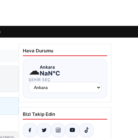
ı
Hava Durumu
☁
Ankara
NaN°C
ŞEHIR SEÇ
Bizi Takip Edin
#28809