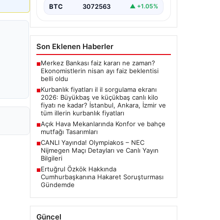
BTC
3072563
▲ +1.05%
Son Eklenen Haberler
Merkez Bankası faiz kararı ne zaman?
■
Ekonomistlerin nisan ayı faiz beklentisi
belli oldu
Kurbanlık fiyatları il il sorgulama ekranı
■
2026: Büyükbaş ve küçükbaş canlı kilo
fiyatı ne kadar? İstanbul, Ankara, İzmir ve
tüm illerin kurbanlık fiyatları
Açık Hava Mekanlarında Konfor ve bahçe
■
mutfağı Tasarımları
CANLI Yayında! Olympiakos – NEC
■
Nijmegen Maçı Detayları ve Canlı Yayın
Bilgileri
Ertuğrul Özkök Hakkında
■
Cumhurbaşkanına Hakaret Soruşturması
Gündemde
Güncel