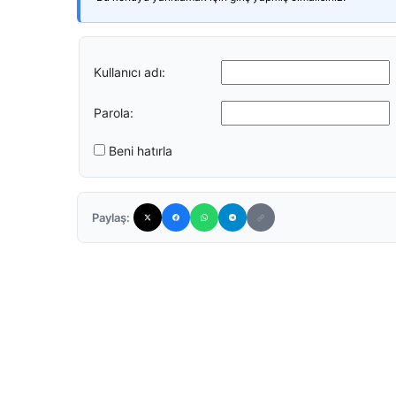
Kullanıcı adı:
Parola:
Beni hatırla
Paylaş: