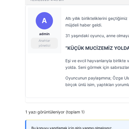
Altı yıllık birlikteliklerini geçtiğim
A
müjdeli haber geldi.
admin
31 yaşındaki oyuncu, anne olmaya
Anahtar
yönetici
“KÜÇÜK MUCİZEMİZ YOLDA
Eşi ve evcil hayvanlarıyla birlikt
yolda. Seni görmek için sabırsız
Oyuncunun paylaşımına; Özge Uluso
birçok ünlü isim, yaptıkları yorumlar
1 yazı görüntüleniyor (toplam 1)
Bu konuyu yanıtlamak için giriş yapmış olmalısınız.