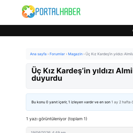
Ana sayfa
›
Forumlar
›
Magazin
›
Üç Kız Kardeş’in yıldızı Alm
Üç Kız Kardeş’in yıldızı Alm
duyurdu
Bu konu 0 yanıt içerir, 1 izleyen vardır ve en son
1 ay 2 hafta
1 yazı görüntüleniyor (toplam 1)
19/06/2026: 4:49 am