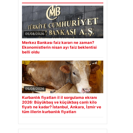
05/08/2026
Merkez Bankası faiz kararı ne zaman?
Ekonomistlerin nisan ayı faiz beklentisi
belli oldu
05/08/2026
Kurbanlık fiyatları il il sorgulama ekranı
2026: Büyükbaş ve küçükbaş canlı kilo
fiyatı ne kadar? İstanbul, Ankara, İzmir ve
tüm illerin kurbanlık fiyatları