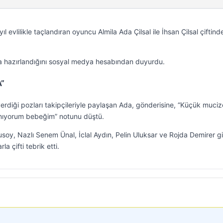
iz yıl evlilikle taçlandıran oyuncu Almila Ada Çilsal ile İhsan Çilsal çiftind
 hazırlandığını sosyal medya hesabından duyurdu.
”
e verdiği pozları takipçileriyle paylaşan Ada, gönderisine, “Küçük muci
lanıyorum bebeğim” notunu düştü.
y, Nazlı Senem Ünal, İclal Aydın, Pelin Uluksar ve Rojda Demirer gi
la çifti tebrik etti.