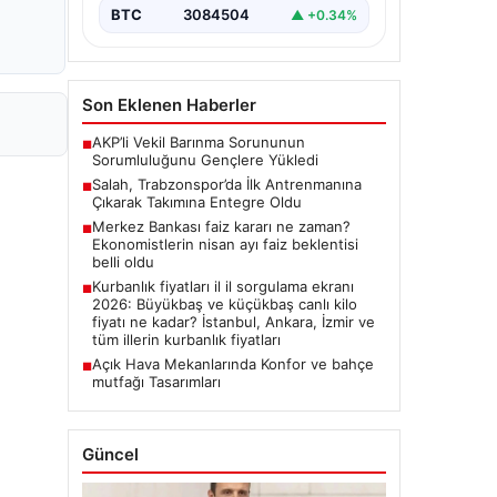
BTC
3084504
▲ +0.34%
Son Eklenen Haberler
AKP’li Vekil Barınma Sorununun
■
Sorumluluğunu Gençlere Yükledi
Salah, Trabzonspor’da İlk Antrenmanına
■
Çıkarak Takımına Entegre Oldu
Merkez Bankası faiz kararı ne zaman?
■
Ekonomistlerin nisan ayı faiz beklentisi
belli oldu
Kurbanlık fiyatları il il sorgulama ekranı
■
2026: Büyükbaş ve küçükbaş canlı kilo
fiyatı ne kadar? İstanbul, Ankara, İzmir ve
tüm illerin kurbanlık fiyatları
Açık Hava Mekanlarında Konfor ve bahçe
■
mutfağı Tasarımları
Güncel