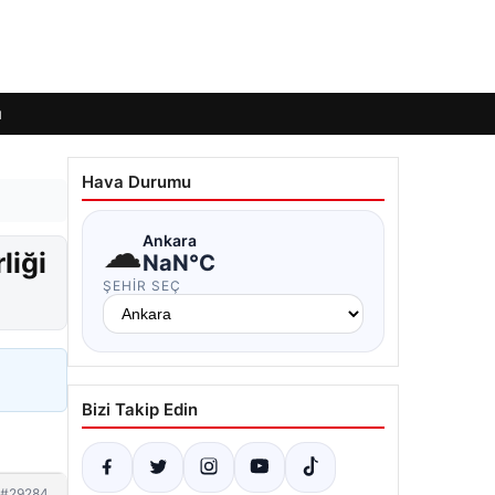
ı
Hava Durumu
☁
Ankara
liği
NaN°C
ŞEHIR SEÇ
Bizi Takip Edin
#29284