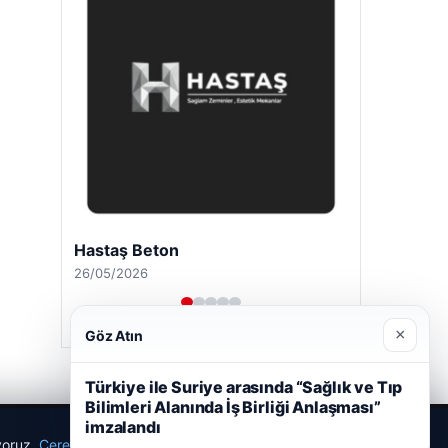
Hastaş Beton
26/05/2026
×
Göz Atın
Türkiye ile Suriye arasında “Sağlık ve Tıp
Bilimleri Alanında İş Birliği Anlaşması”
imzalandı
ıyoruz.
Çerez Politikamız
Reddet
Kabul Et