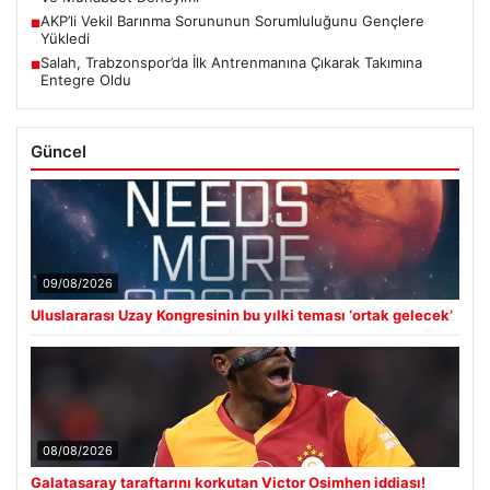
AKP’li Vekil Barınma Sorununun Sorumluluğunu Gençlere
■
Yükledi
Salah, Trabzonspor’da İlk Antrenmanına Çıkarak Takımına
■
Entegre Oldu
Güncel
09/08/2026
Uluslararası Uzay Kongresinin bu yılki teması ‘ortak gelecek’
08/08/2026
Galatasaray taraftarını korkutan Victor Osimhen iddiası!