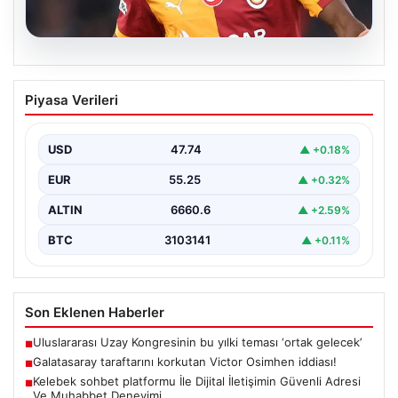
08.08.2026
Galatasaray taraftarını korkutan Victor
Piyasa Verileri
Osimhen iddiası!
USD
47.74
▲ +0.18%
EUR
55.25
▲ +0.32%
ALTIN
6660.6
▲ +2.59%
BTC
3103141
▲ +0.11%
Son Eklenen Haberler
Uluslararası Uzay Kongresinin bu yılki teması ‘ortak gelecek’
■
Galatasaray taraftarını korkutan Victor Osimhen iddiası!
■
Kelebek sohbet platformu İle Dijital İletişimin Güvenli Adresi
■
Ve Muhabbet Deneyimi