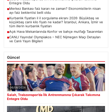
Entegre Oldu
Merkez Bankası faiz kararı ne zaman? Ekonomistlerin nisan
■
ayı faiz beklentisi belli oldu
Kurbanlık fiyatları il il sorgulama ekranı 2026: Büyükbaş ve
■
küçükbaş canlı kilo fiyatı ne kadar? İstanbul, Ankara, İzmir ve
tüm illerin kurbanlık fiyatları
Açık Hava Mekanlarında Konfor ve bahçe mutfağı Tasarımları
■
CANLI Yayında! Olympiakos – NEC Nijmegen Maçı Detayları
■
ve Canlı Yayın Bilgileri
Güncel
06/08/2026
Salah, Trabzonspor’da İlk Antrenmanına Çıkarak Takımına
Entegre Oldu