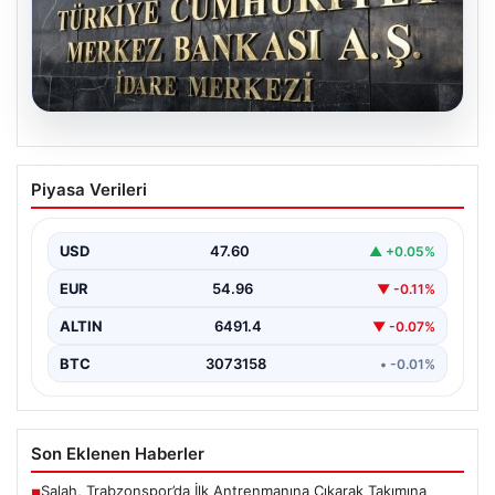
05.08.2026
Merkez Bankası faiz kararı ne zaman?
Piyasa Verileri
Ekonomistlerin nisan ayı faiz beklentisi
belli oldu
USD
47.60
▲ +0.05%
EUR
54.96
▼ -0.11%
ALTIN
6491.4
▼ -0.07%
BTC
3073158
• -0.01%
Son Eklenen Haberler
Salah, Trabzonspor’da İlk Antrenmanına Çıkarak Takımına
■